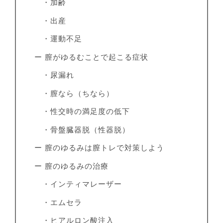
・加齢
・出産
・運動不足
ー 膣がゆるむことで起こる症状
・尿漏れ
・膣なら（ちなら）
・性交時の満足度の低下
・骨盤臓器脱（性器脱）
ー 膣のゆるみは膣トレで対策しよう
ー 膣のゆるみの治療
・インティマレーザー
・エムセラ
・ヒアルロン酸注入