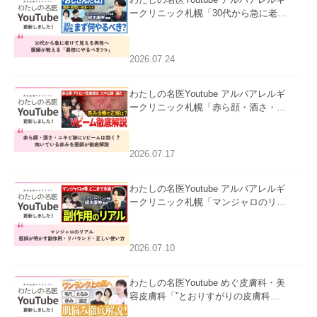
ークリニック札幌「30代から急に老け
て見える男性へ｜医師が教える「最初
にやるべき3つ」」を公開いたしまし
た。
2026.07.24
わたしの名医Youtube アルバアレルギ
ークリニック札幌「赤ら顔・酒さ・ニ
キビ跡にVビームは効く？向いている
赤みを医師が徹底解説」を公開いたし
ました。
2026.07.17
わたしの名医Youtube アルバアレルギ
ークリニック札幌「マンジャロのリア
ル｜医師が明かす副作用・リバウン
ド・正しい使い方」を公開いたしまし
た。
2026.07.10
わたしの名医Youtube めぐ皮膚科・美
容皮膚科「”とおりすがりの皮膚科
医”がスレッズの肌悩みに本気で答えて