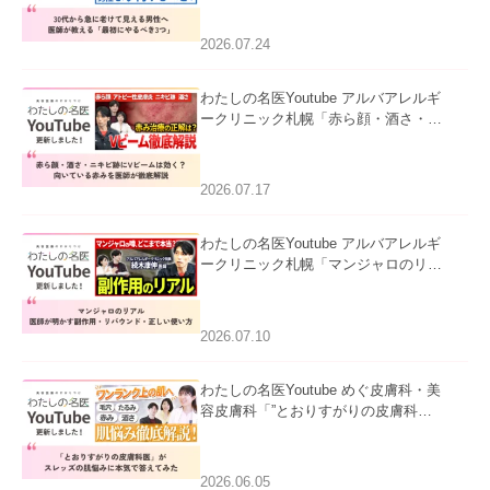
にやるべき3つ」」を公開いたしまし
た。
2026.07.24
わたしの名医Youtube アルバアレルギ
ークリニック札幌「赤ら顔・酒さ・ニ
キビ跡にVビームは効く？向いている
赤みを医師が徹底解説」を公開いたし
ました。
2026.07.17
わたしの名医Youtube アルバアレルギ
ークリニック札幌「マンジャロのリア
ル｜医師が明かす副作用・リバウン
ド・正しい使い方」を公開いたしまし
た。
2026.07.10
わたしの名医Youtube めぐ皮膚科・美
容皮膚科「”とおりすがりの皮膚科
医”がスレッズの肌悩みに本気で答えて
みた」を公開いたしました。
2026.06.05