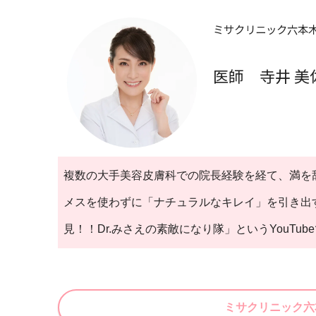
ミサクリニック六本
医師 寺井 美
複数の大手美容皮膚科での院長経験を経て、満を辞
メスを使わずに「ナチュラルなキレイ」を引き出
見！！Dr.みさえの素敵になり隊」というYouT
ミサクリニック六