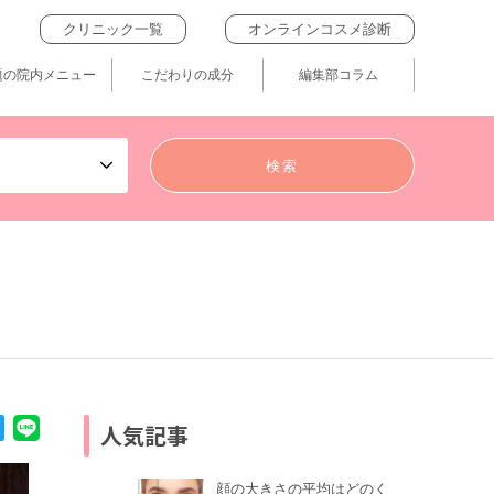
クリニック一覧
オンラインコスメ診断
題の院内メニュー
こだわりの成分
編集部コラム
人気記事
顔の大きさの平均はどのく