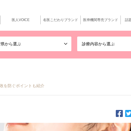
医人VOICE
名医こだわりブランド
医療機関専売ブランド
話
府県から選ぶ
診療内容から選ぶ
敗を防ぐポイントも紹介