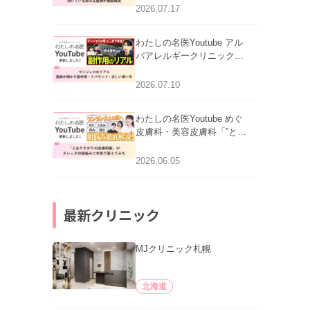
跡にVビームは効く？向い
2026.07.17
ている赤みを医師が徹底解
説」を公開いたしました。
わたしの名医Youtube アル
バアレルギークリニック札
幌「マンジャロのリアル｜
医師が明かす副作用・リバ
2026.07.10
ウンド・正しい使い方」を
公開いたしました。
わたしの名医Youtube めぐ
皮膚科・美容皮膚科「”とお
りすがりの皮膚科医”がスレ
ッズの肌悩みに本気で答え
2026.06.05
てみた」を公開いたしまし
た。
最新クリニック
MJクリニック札幌
北海道