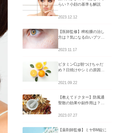
らい？小顔の基準も解説
2023.12.12
【医師監修】稗粒腫の治し
方は？気になる白いブツブ
ツの原因と自宅でできるケ
アについて
2023.11.17
ビタミンCは朝つけちゃだ
め？日焼けやシミの原因に
なるってホント？
2021.09.22
【教えてドクター】防風通
聖散の効果や副作用は？長
期服用は危険なの？
2023.07.27
【薬剤師監修】ミヤBM錠に