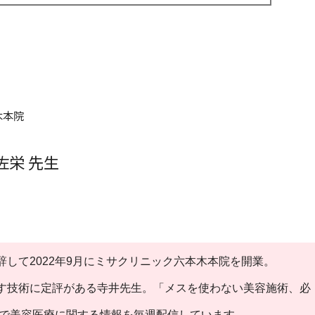
木本院
佐栄 先生
して2022年9月にミサクリニック六本木本院を開業。
す技術に定評がある寺井先生。「メスを使わない美容施術、必
ubeで美容医療に関する情報を毎週配信しています。