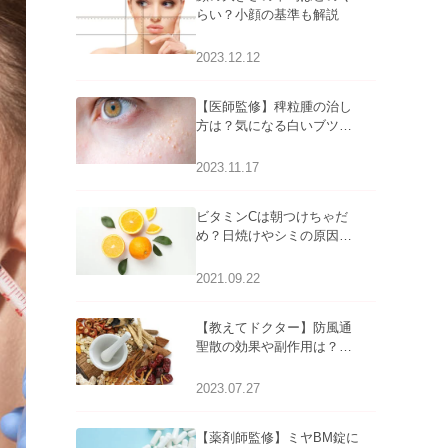
らい？小顔の基準も解説
2023.12.12
【医師監修】稗粒腫の治し
方は？気になる白いブツブ
ツの原因と自宅でできるケ
アについて
2023.11.17
ビタミンCは朝つけちゃだ
め？日焼けやシミの原因に
なるってホント？
2021.09.22
【教えてドクター】防風通
聖散の効果や副作用は？長
期服用は危険なの？
2023.07.27
【薬剤師監修】ミヤBM錠に