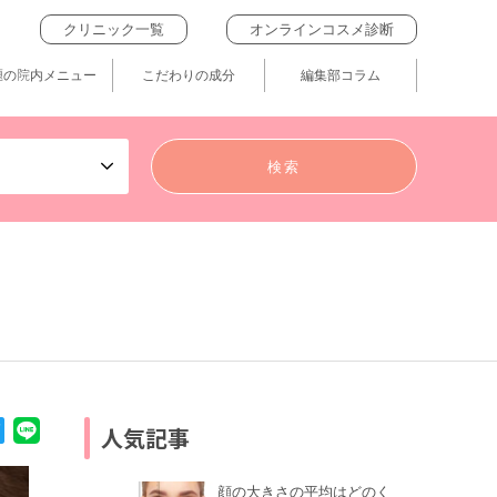
クリニック一覧
オンラインコスメ診断
題の院内メニュー
こだわりの成分
編集部コラム
人気記事
顔の大きさの平均はどのく