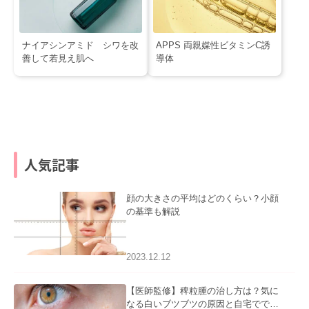
ナイアシンアミド シワを改
APPS 両親媒性ビタミンC誘
善して若見え肌へ
導体
人気記事
顔の大きさの平均はどのくらい？小顔
の基準も解説
2023.12.12
【医師監修】稗粒腫の治し方は？気に
なる白いブツブツの原因と自宅ででき