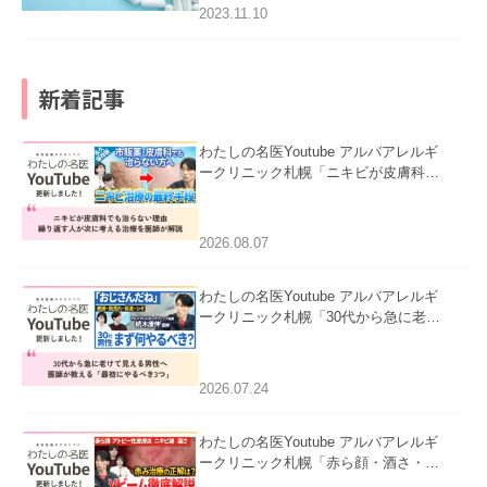
2023.11.10
新着記事
わたしの名医Youtube アルバアレルギ
ークリニック札幌「ニキビが皮膚科で
も治らない理由｜繰り返す人が次に考
える治療を医師が解説」を公開いたし
ました。
2026.08.07
わたしの名医Youtube アルバアレルギ
ークリニック札幌「30代から急に老け
て見える男性へ｜医師が教える「最初
にやるべき3つ」」を公開いたしまし
た。
2026.07.24
わたしの名医Youtube アルバアレルギ
ークリニック札幌「赤ら顔・酒さ・ニ
キビ跡にVビームは効く？向いている