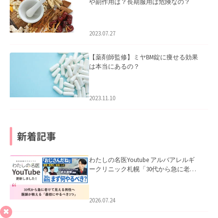
や副作用は？長期服用は危険なの？
2023.07.27
【薬剤師監修】ミヤBM錠に痩せる効果
は本当にあるの？
2023.11.10
新着記事
わたしの名医Youtube アルバアレルギ
ークリニック札幌「30代から急に老け
て見える男性へ｜医師が教える「最初
にやるべき3つ」」を公開いたしまし
た。
2026.07.24