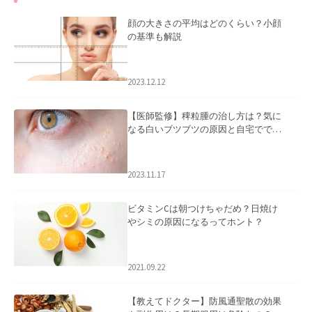
顔の大きさの平均はどのくらい？小顔
の基準も解説
2023.12.12
【医師監修】稗粒腫の治し方は？気に
なる白いブツブツの原因と自宅ででき
るケアについて
2023.11.17
ビタミンCは朝つけちゃだめ？日焼け
やシミの原因になるってホント？
2021.09.22
【教えてドクター】防風通聖散の効果