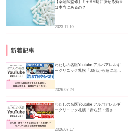
【薬剤師監修】ミヤBM錠に痩せる効果
は本当にあるの？
2023.11.10
新着記事
わたしの名医Youtube アルバアレルギ
ークリニック札幌「30代から急に老け
て見える男性へ｜医師が教える「最初
にやるべき3つ」」を公開いたしまし
た。
2026.07.24
わたしの名医Youtube アルバアレルギ
ークリニック札幌「赤ら顔・酒さ・ニ
キビ跡にVビームは効く？向いている
赤みを医師が徹底解説」を公開いたし
ました。
2026.07.17