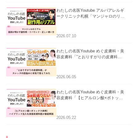
わたしの名医Youtube アルバアレルギ
ークリニック札幌「マンジャロのリア
ル｜医師が明かす副作用・リバウン
ド・正しい使い方」を公開いたしまし
た。
2026.07.10
わたしの名医Youtube めぐ皮膚科・美
容皮膚科「”とおりすがりの皮膚科
医”がスレッズの肌悩みに本気で答えて
みた」を公開いたしました。
2026.06.05
わたしの名医Youtube めぐ皮膚科・美
容皮膚科「【ヒアルロン酸×ボトック
ス併用】ハイブリッド注入を美容皮膚
科医が徹底解説」を公開いたしまし
た。
2026.05.22