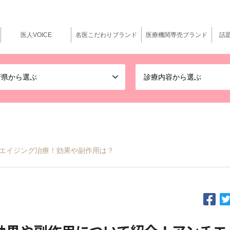
医人VOICE
名医こだわりブランド
医療機関専売ブランド
話
府県から選ぶ
診療内容から選ぶ
チエイジング治療！効果や副作用は？