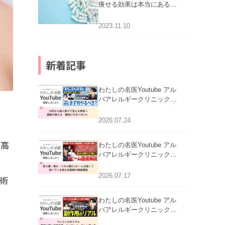
痩せる効果は本当にある
の？
2023.11.10
新着記事
わたしの名医Youtube アル
バアレルギークリニック札
。
幌「30代から急に老けて見
える男性へ｜医師が教える
2026.07.24
「最初にやるべき3つ」」を
公開いたしました。
に高
わたしの名医Youtube アル
バアレルギークリニック札
幌「赤ら顔・酒さ・ニキビ
跡にVビームは効く？向い
2026.07.17
術
ている赤みを医師が徹底解
説」を公開いたしました。
わたしの名医Youtube アル
バアレルギークリニック札
幌「マンジャロのリアル｜