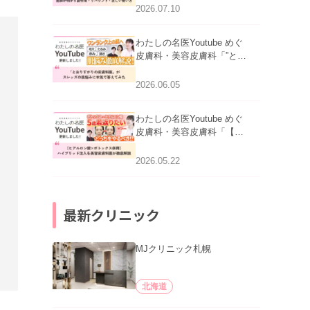
医師が明かす副作用・リバ
2026.07.10
ウンド・正しい使い方」を
公開いたしました。
わたしの名医Youtube めぐ
皮膚科・美容皮膚科「”とお
りすがりの皮膚科医”がスレ
ッズの肌悩みに本気で答え
2026.06.05
てみた」を公開いたしまし
た。
わたしの名医Youtube めぐ
皮膚科・美容皮膚科「【ヒ
アルロン酸×ボトックス併
用】ハイブリッド注入を美
2026.05.22
容皮膚科医が徹底解説」を
公開いたしました。
最新クリニック
MJクリニック札幌
北海道