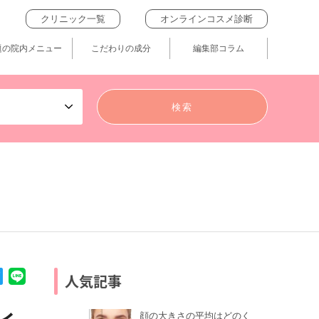
クリニック一覧
オンラインコスメ診断
題の院内メニュー
こだわりの成分
編集部コラム
人気記事
顔の大きさの平均はどのく