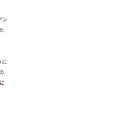
ゲン
た
うに
の
に