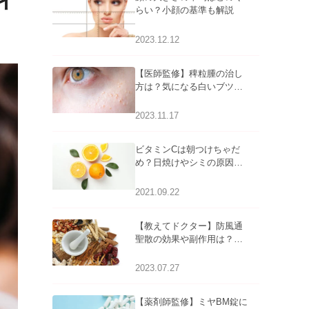
イ
らい？小顔の基準も解説
2023.12.12
【医師監修】稗粒腫の治し
方は？気になる白いブツブ
ツの原因と自宅でできるケ
アについて
2023.11.17
ビタミンCは朝つけちゃだ
め？日焼けやシミの原因に
なるってホント？
2021.09.22
【教えてドクター】防風通
聖散の効果や副作用は？長
期服用は危険なの？
2023.07.27
【薬剤師監修】ミヤBM錠に