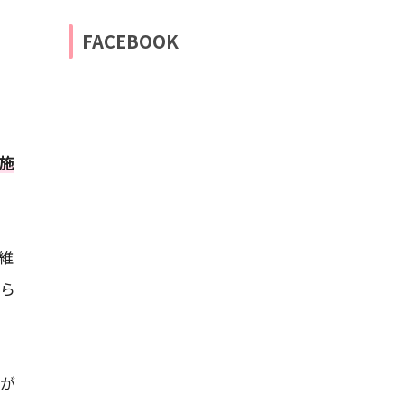
FACEBOOK
施
維
から
が