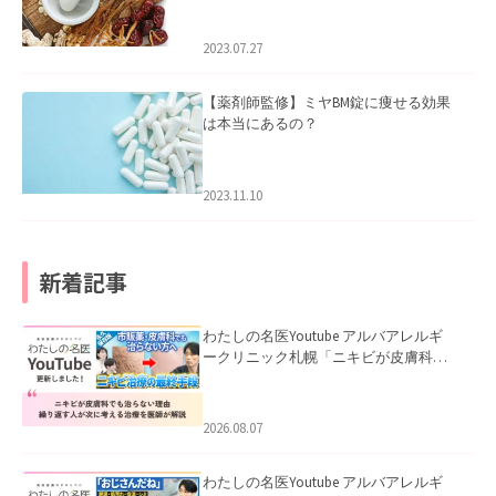
2023.07.27
【薬剤師監修】ミヤBM錠に痩せる効果
は本当にあるの？
2023.11.10
新着記事
わたしの名医Youtube アルバアレルギ
ークリニック札幌「ニキビが皮膚科で
も治らない理由｜繰り返す人が次に考
える治療を医師が解説」を公開いたし
ました。
2026.08.07
わたしの名医Youtube アルバアレルギ