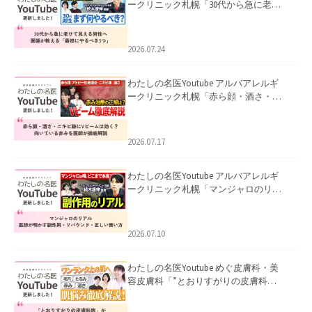
ークリニック札幌「30代から急に老け
て見える男性へ｜医師が教える「最初
にやるべき3つ」」を公開いたしまし
た。
2026.07.24
わたしの名医Youtube アルバアレルギ
ークリニック札幌「赤ら顔・酒さ・ニ
キビ跡にVビームは効く？向いている赤
みを医師が徹底解説」を公開いたしま
した。
2026.07.17
わたしの名医Youtube アルバアレルギ
ークリニック札幌「マンジャロのリア
ル｜医師が明かす副作用・リバウン
ド・正しい使い方」を公開いたしまし
た。
2026.07.10
わたしの名医Youtube めぐ皮膚科・美
容皮膚科「”とおりすがりの皮膚科
医”がスレッズの肌悩みに本気で答えて
みた」を公開いたしました。