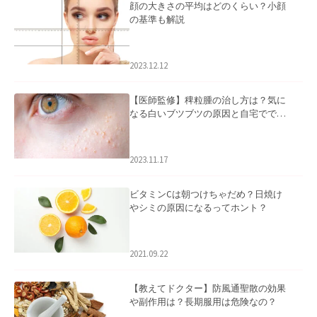
顔の大きさの平均はどのくらい？小顔
の基準も解説
2023.12.12
【医師監修】稗粒腫の治し方は？気に
なる白いブツブツの原因と自宅ででき
るケアについて
2023.11.17
ビタミンCは朝つけちゃだめ？日焼け
やシミの原因になるってホント？
2021.09.22
【教えてドクター】防風通聖散の効果
や副作用は？長期服用は危険なの？