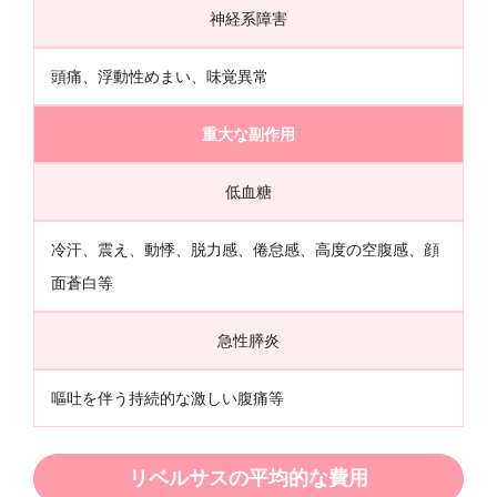
神経系障害
頭痛、浮動性めまい、味覚異常
重大な副作用
低血糖
冷汗、震え、動悸、脱力感、倦怠感、高度の空腹感、顔
面蒼白等
急性膵炎
嘔吐を伴う持続的な激しい腹痛等
リベルサスの平均的な費用