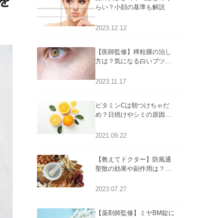
を
らい？小顔の基準も解説
2023.12.12
【医師監修】稗粒腫の治し
方は？気になる白いブツブ
ツの原因と自宅でできるケ
アについて
2023.11.17
ビタミンCは朝つけちゃだ
め？日焼けやシミの原因に
なるってホント？
2021.09.22
【教えてドクター】防風通
聖散の効果や副作用は？長
期服用は危険なの？
2023.07.27
【薬剤師監修】ミヤBM錠に