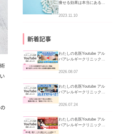
痩せる効果は本当にある
の？
2023.11.10
新着記事
わたしの名医Youtube アル
バアレルギークリニック札
術
幌「ニキビが皮膚科でも治
らない理由｜繰り返す人が
2026.08.07
い
次に考える治療を医師が解
説」を公開いたしました。
わたしの名医Youtube アル
バアレルギークリニック札
幌「30代から急に老けて見
える男性へ｜医師が教える
2026.07.24
との
「最初にやるべき3つ」」を
公開いたしました。
わたしの名医Youtube アル
バアレルギークリニック札
幌「赤ら顔・酒さ・ニキビ