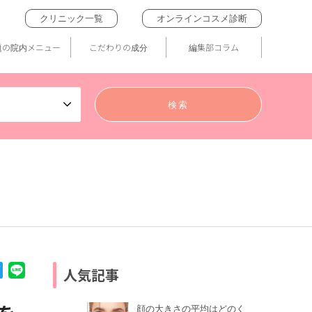
クリニック一覧
オンラインコスメ診断
題の院内メニュー
こだわりの成分
編集部コラム
人気記事
顔の大きさの平均はどのく