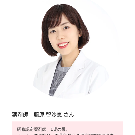
薬剤師 藤原 智沙恵 さん
研修認定薬剤師、1児の母。