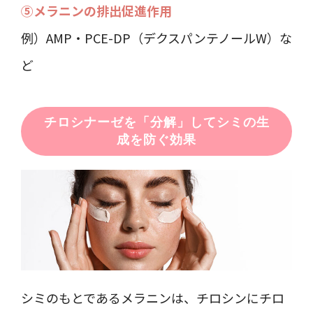
⑤メラニンの排出促進作用
例）AMP・PCE-DP（デクスパンテノールW）な
ど
チロシナーゼを「分解」してシミの生
成を防ぐ効果
シミのもとであるメラニンは、チロシンにチロ