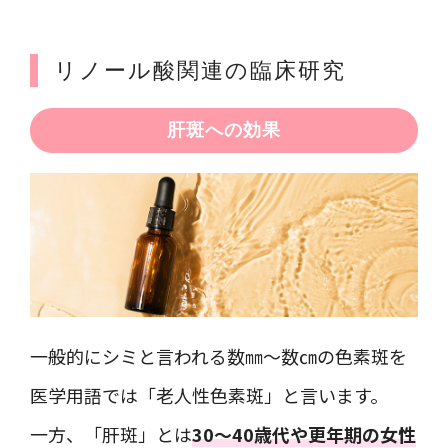
リノール酸関連の臨床研究
肝斑への効果
一般的にシミと言われる数㎜〜数㎝の色素斑を
医学用語では「老人性色素斑」と言います。
一方、「肝斑」とは
30～40歳代や更年期の女性