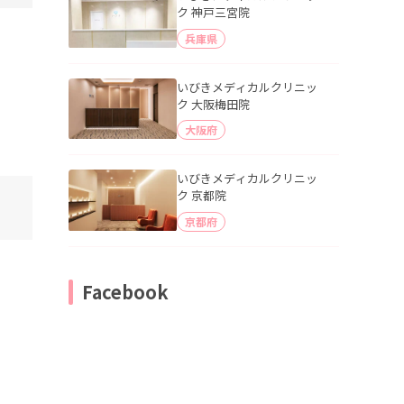
ク 神戸三宮院
兵庫県
いびきメディカルクリニッ
ク 大阪梅田院
大阪府
いびきメディカルクリニッ
ク 京都院
京都府
Facebook