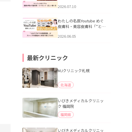
幌「マンジャロのリアル｜
2026.07.10
医師が明かす副作用・リバ
ウンド・正しい使い方」を
公開いたしました。
わたしの名医Youtube めぐ
皮膚科・美容皮膚科「”とお
りすがりの皮膚科医”がスレ
2026.06.05
ッズの肌悩みに本気で答え
てみた」を公開いたしまし
た。
最新クリニック
MJクリニック札幌
北海道
いびきメディカルクリニッ
ク 福岡院
福岡県
いびきメディカルクリニッ