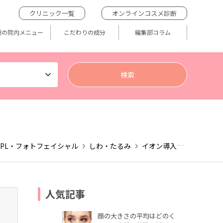
クリニック一覧
オンラインコスメ診断
題の院内メニュー
こだわりの成分
編集部コラム
IPL・フォトフェイシャル
しわ・たるみ
イオン導入
HIFU（ハ
人気記事
顔の大きさの平均はどのく