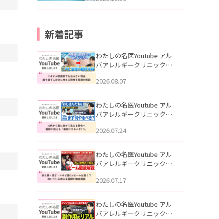
新着記事
わたしの名医Youtube アル
バアレルギークリニック札
幌「ニキビが皮膚科でも治
2026.08.07
らない理由｜繰り返す人が
次に考える治療を医師が解
説」を公開いたしました。
わたしの名医Youtube アル
バアレルギークリニック札
幌「30代から急に老けて見
2026.07.24
える男性へ｜医師が教える
「最初にやるべき3つ」」を
公開いたしました。
わたしの名医Youtube アル
バアレルギークリニック札
幌「赤ら顔・酒さ・ニキビ
2026.07.17
跡にVビームは効く？向いて
いる赤みを医師が徹底解
説」を公開いたしました。
わたしの名医Youtube アル
バアレルギークリニック札