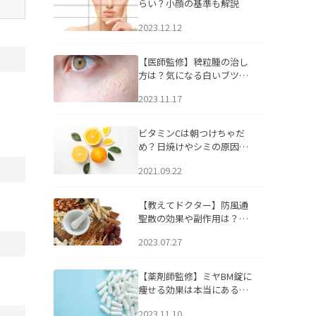
らい？小顔の基準も解説
2023.12.12
【医師監修】稗粒腫の治し
方は？気になる白いブツブ
ツの原因と自宅でできるケ
2023.11.17
アについて
ビタミンCは朝つけちゃだ
め？日焼けやシミの原因に
なるってホント？
2021.09.22
【教えてドクター】防風通
聖散の効果や副作用は？長
期服用は危険なの？
2023.07.27
【薬剤師監修】ミヤBM錠に
痩せる効果は本当にある
の？
2023.11.10