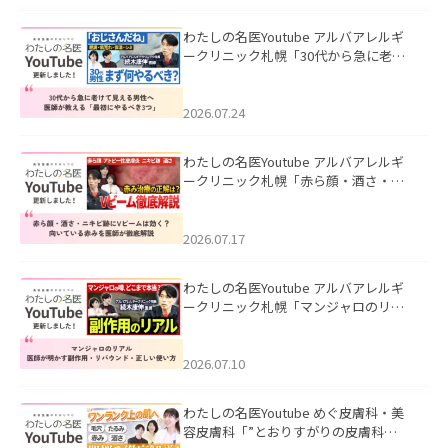
わたしの名医Youtube アルバアレルギ
ークリニック札幌「30代から急に老け
て見える男性へ｜医師が教える「最初
にやるべき3つ」」を公開いたしまし
た。
2026.07.24
わたしの名医Youtube アルバアレルギ
ークリニック札幌「赤ら顔・酒さ・ニ
キビ跡にVビームは効く？向いている赤
みを医師が徹底解説」を公開いたしま
した。
2026.07.17
わたしの名医Youtube アルバアレルギ
ークリニック札幌「マンジャロのリア
ル｜医師が明かす副作用・リバウン
ド・正しい使い方」を公開いたしまし
た。
2026.07.10
わたしの名医Youtube めぐ皮膚科・美
容皮膚科「”とおりすがりの皮膚科