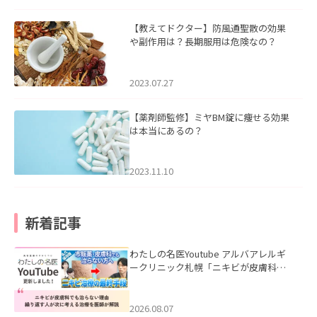
【教えてドクター】防風通聖散の効果
や副作用は？長期服用は危険なの？
2023.07.27
【薬剤師監修】ミヤBM錠に痩せる効果
は本当にあるの？
2023.11.10
新着記事
わたしの名医Youtube アルバアレルギ
ークリニック札幌「ニキビが皮膚科で
も治らない理由｜繰り返す人が次に考
える治療を医師が解説」を公開いたし
ました。
2026.08.07