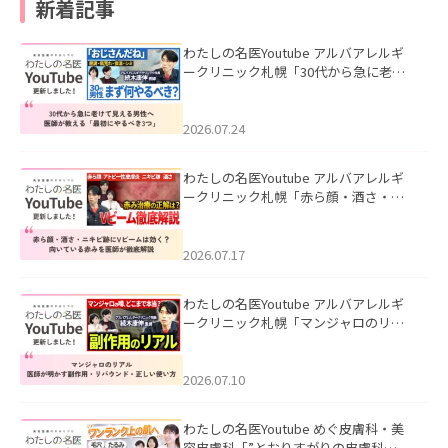
新着記事
わたしの名医Youtube アルバアレルギ
ークリニック札幌「30代から急に老け
て見える男性へ｜医師が教える「最初
にやるべき3つ」」を公開いたしまし
た。
2026.07.24
わたしの名医Youtube アルバアレルギ
ークリニック札幌「赤ら顔・酒さ・ニ
キビ跡にVビームは効く？向いている赤
みを医師が徹底解説」を公開いたしま
した。
2026.07.17
わたしの名医Youtube アルバアレルギ
ークリニック札幌「マンジャロのリア
ル｜医師が明かす副作用・リバウン
ド・正しい使い方」を公開いたしまし
た。
2026.07.10
わたしの名医Youtube めぐ皮膚科・美
容皮膚科「”とおりすがりの皮膚科