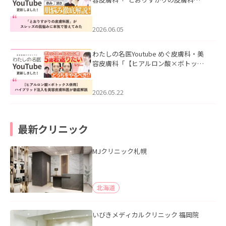
医”がスレッズの肌悩みに本気で答えて
みた」を公開いたしました。
2026.06.05
わたしの名医Youtube めぐ皮膚科・美
容皮膚科「【ヒアルロン酸×ボトック
ス併用】ハイブリッド注入を美容皮膚
科医が徹底解説」を公開いたしまし
た。
2026.05.22
最新クリニック
MJクリニック札幌
北海道
いびきメディカルクリニック 福岡院