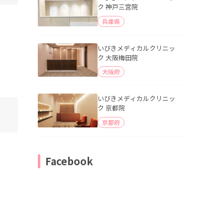
ク 神戸三宮院
兵庫県
いびきメディカルクリニッ
ク 大阪梅田院
大阪府
いびきメディカルクリニッ
ク 京都院
京都府
Facebook