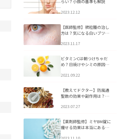
らい？小顔の基準も解説
2023.12.12
【医師監修】稗粒腫の治し
方は？気になる白いブツブ
ツの原因と自宅でできるケ
2023.11.17
アについて
ビタミンCは朝つけちゃだ
め？日焼けやシミの原因に
なるってホント？
2021.09.22
【教えてドクター】防風通
聖散の効果や副作用は？長
期服用は危険なの？
2023.07.27
【薬剤師監修】ミヤBM錠に
痩せる効果は本当にある
の？
2023.11.10