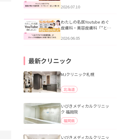
幌「マンジャロのリアル｜
2026.07.10
医師が明かす副作用・リバ
ウンド・正しい使い方」を
公開いたしました。
わたしの名医Youtube めぐ
皮膚科・美容皮膚科「”とお
りすがりの皮膚科医”がスレ
2026.06.05
ッズの肌悩みに本気で答え
てみた」を公開いたしまし
た。
最新クリニック
MJクリニック札幌
北海道
いびきメディカルクリニッ
ク 福岡院
福岡県
いびきメディカルクリニッ