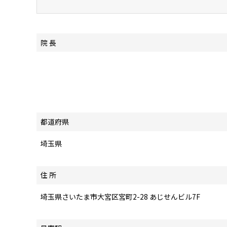
院 長
都道府県
埼玉県
住 所
埼玉県さいたま市大宮区宮町2-28 あじせんビル7F