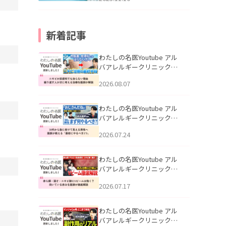
新着記事
わたしの名医Youtube アル
バアレルギークリニック札
幌「ニキビが皮膚科でも治
2026.08.07
らない理由｜繰り返す人が
次に考える治療を医師が解
説」を公開いたしました。
わたしの名医Youtube アル
バアレルギークリニック札
幌「30代から急に老けて見
2026.07.24
える男性へ｜医師が教える
「最初にやるべき3つ」」を
公開いたしました。
わたしの名医Youtube アル
バアレルギークリニック札
幌「赤ら顔・酒さ・ニキビ
2026.07.17
跡にVビームは効く？向いて
いる赤みを医師が徹底解
説」を公開いたしました。
わたしの名医Youtube アル
バアレルギークリニック札