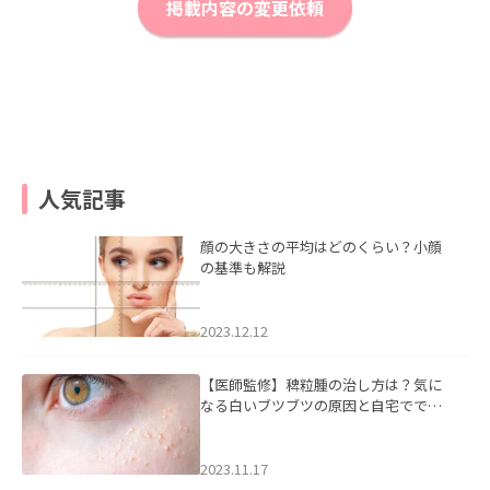
掲載内容の変更依頼
人気記事
顔の大きさの平均はどのくらい？小顔
の基準も解説
2023.12.12
【医師監修】稗粒腫の治し方は？気に
なる白いブツブツの原因と自宅ででき
るケアについて
2023.11.17