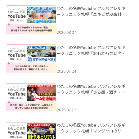
わたしの名医Youtube アルバアレルギ
ークリニック札幌「ニキビが皮膚科で
も治らない理由｜繰り返す人が次に考
える治療を医師が解説」を公開いたし
ました。
2026.08.07
わたしの名医Youtube アルバアレルギ
ークリニック札幌「30代から急に老け
て見える男性へ｜医師が教える「最初
にやるべき3つ」」を公開いたしまし
た。
2026.07.24
わたしの名医Youtube アルバアレルギ
ークリニック札幌「赤ら顔・酒さ・ニ
キビ跡にVビームは効く？向いている赤
みを医師が徹底解説」を公開いたしま
した。
2026.07.17
わたしの名医Youtube アルバアレルギ
ークリニック札幌「マンジャロのリア
ル｜医師が明かす副作用・リバウン