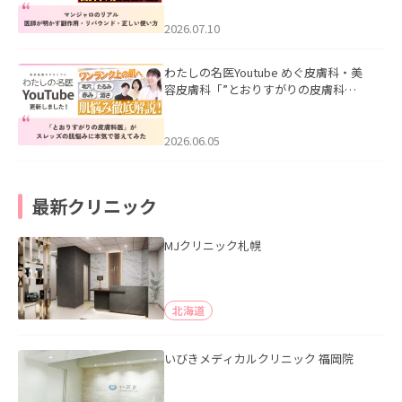
ド・正しい使い方」を公開いたしまし
た。
2026.07.10
わたしの名医Youtube めぐ皮膚科・美
容皮膚科「”とおりすがりの皮膚科
医”がスレッズの肌悩みに本気で答えて
みた」を公開いたしました。
2026.06.05
最新クリニック
MJクリニック札幌
北海道
いびきメディカルクリニック 福岡院