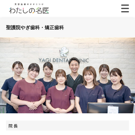
聖護院やぎ歯科・矯正歯科
院 長