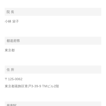
院 長
小林 栄子
都道府県
東京都
住 所
〒125-0062
東京都葛飾区青戸3-39-9 TMビル2階
最寄駅