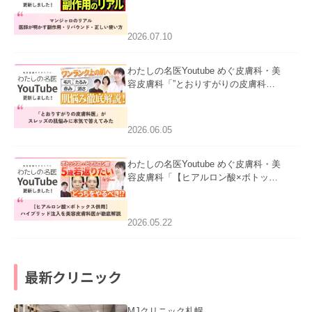
ル｜医師が明かす副作用・リバウン
ド・正しい使い方」を公開いたしまし
た。
2026.07.10
わたしの名医Youtube めぐ皮膚科・美
容皮膚科「”とおりすがりの皮膚科
医”がスレッズの肌悩みに本気で答えて
みた」を公開いたしました。
2026.06.05
わたしの名医Youtube めぐ皮膚科・美
容皮膚科「【ヒアルロン酸×ボトック
ス併用】ハイブリッド注入を美容皮膚
科医が徹底解説」を公開いたしまし
た。
2026.05.22
最新クリニック
MJクリニック札幌