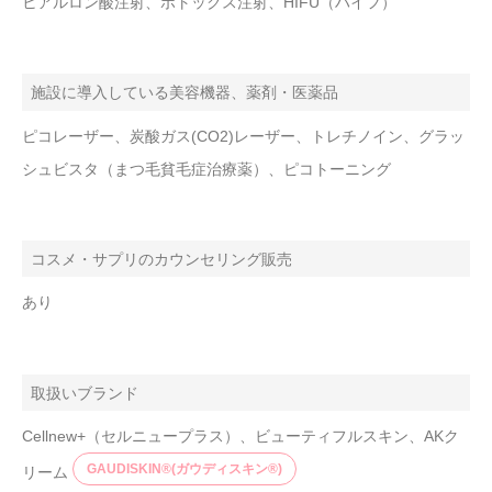
ヒアルロン酸注射、ボトックス注射、HIFU（ハイフ）
施設に導入している美容機器、薬剤・医薬品
ピコレーザー、炭酸ガス(CO2)レーザー、トレチノイン、グラッ
シュビスタ（まつ毛貧毛症治療薬）、ピコトーニング
コスメ・サプリのカウンセリング販売
あり
取扱いブランド
Cellnew+（セルニュープラス）、ビューティフルスキン、AKク
GAUDISKIN®(ガウディスキン®)
リーム