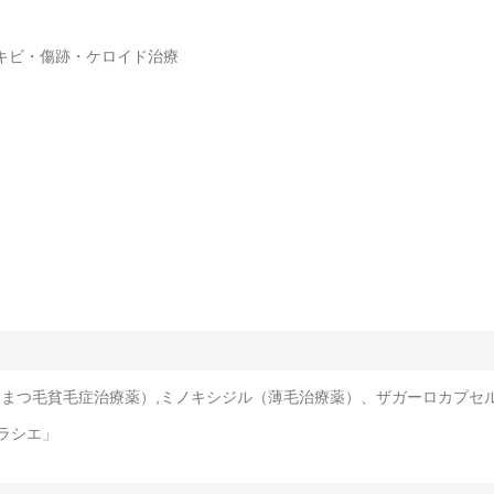
ニキビ・傷跡・ケロイド治療
タ（まつ毛貧毛症治療薬）,ミノキシジル（薄毛治療薬）、ザガーロカプセ
ラシエ」