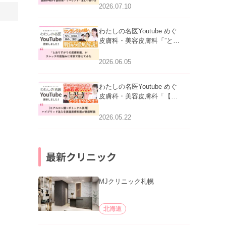
医師が明かす副作用・リバ
2026.07.10
ウンド・正しい使い方」を
公開いたしました。
わたしの名医Youtube めぐ
皮膚科・美容皮膚科「”とお
りすがりの皮膚科医”がスレ
ッズの肌悩みに本気で答え
2026.06.05
てみた」を公開いたしまし
た。
わたしの名医Youtube めぐ
皮膚科・美容皮膚科「【ヒ
アルロン酸×ボトックス併
用】ハイブリッド注入を美
2026.05.22
容皮膚科医が徹底解説」を
公開いたしました。
最新クリニック
MJクリニック札幌
北海道