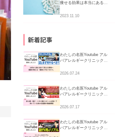
痩せる効果は本当にある
の？
2023.11.10
新着記事
わたしの名医Youtube アル
バアレルギークリニック札
幌「30代から急に老けて見
える男性へ｜医師が教える
2026.07.24
「最初にやるべき3つ」」を
公開いたしました。
わたしの名医Youtube アル
バアレルギークリニック札
幌「赤ら顔・酒さ・ニキビ
跡にVビームは効く？向い
2026.07.17
ている赤みを医師が徹底解
説」を公開いたしました。
わたしの名医Youtube アル
バアレルギークリニック札
幌「マンジャロのリアル｜