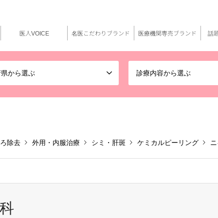
医人VOICE
名医こだわりブランド
医療機関専売ブランド
話
府県から選ぶ
診療内容から選ぶ
ろ除去
外用・内服治療
シミ・肝斑
ケミカルピーリング
ニ
科