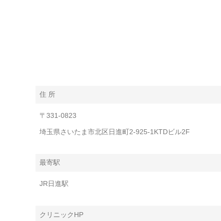
住 所
〒331-0823
埼玉県さいたま市北区日進町2-925-1KTDビル2F
最寄駅
JR日進駅
クリニックHP