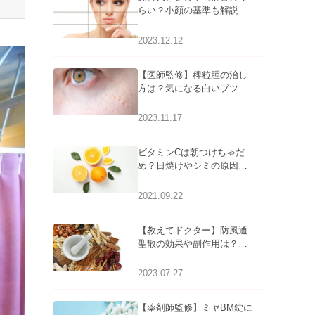
らい？小顔の基準も解説
2023.12.12
【医師監修】稗粒腫の治し
方は？気になる白いブツブ
ツの原因と自宅でできるケ
アについて
2023.11.17
ビタミンCは朝つけちゃだ
め？日焼けやシミの原因に
なるってホント？
2021.09.22
【教えてドクター】防風通
聖散の効果や副作用は？長
期服用は危険なの？
2023.07.27
【薬剤師監修】ミヤBM錠に