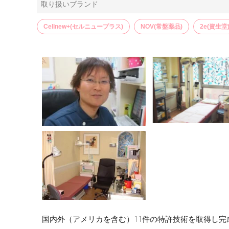
取り扱いブランド
Cellnew+(セルニュープラス)
NOV(常盤薬品)
2e(資生堂
国内外（アメリカを含む）11件の特許技術を取得し