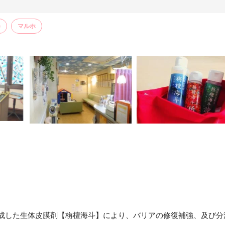
)
マルホ
完成した生体皮膜剤【栴檀海斗】により、バリアの修復補強、及び分