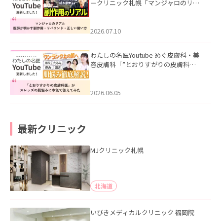
ークリニック札幌「マンジャロのリア
ル｜医師が明かす副作用・リバウン
ド・正しい使い方」を公開いたしまし
た。
2026.07.10
わたしの名医Youtube めぐ皮膚科・美
容皮膚科「”とおりすがりの皮膚科
医”がスレッズの肌悩みに本気で答えて
みた」を公開いたしました。
2026.06.05
最新クリニック
MJクリニック札幌
北海道
いびきメディカルクリニック 福岡院