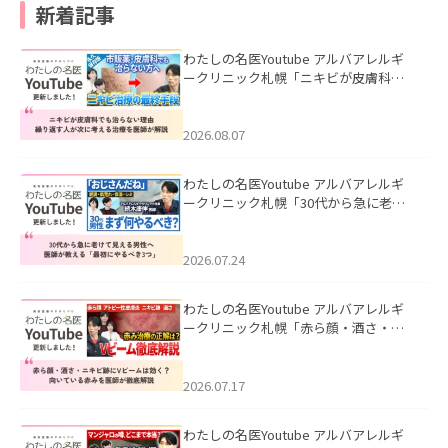
新着記事
わたしの名医Youtube アルバアレルギ
ークリニック札幌「ニキビが皮膚科で
も治らない理由｜繰り返す人が次に考
える治療を医師が解説」を公開いたし
ました。
2026.08.07
わたしの名医Youtube アルバアレルギ
ークリニック札幌「30代から急に老け
て見える男性へ｜医師が教える「最初
にやるべき3つ」」を公開いたしまし
た。
2026.07.24
わたしの名医Youtube アルバアレルギ
ークリニック札幌「赤ら顔・酒さ・ニ
キビ跡にVビームは効く？向いている赤
みを医師が徹底解説」を公開いたしま
した。
2026.07.17
わたしの名医Youtube アルバアレルギ