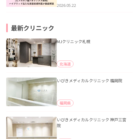
た。
2026.05.22
最新クリニック
MJクリニック札幌
北海道
いびきメディカルクリニック 福岡院
福岡県
いびきメディカルクリニック 神戸三宮
院