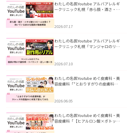
わたしの名医Youtube アルバアレルギ
ークリニック札幌「赤ら顔・酒さ・ニ
キビ跡にVビームは効く？向いている赤
みを医師が徹底解説」を公開いたしま
した。
2026.07.17
わたしの名医Youtube アルバアレルギ
ークリニック札幌「マンジャロのリア
ル｜医師が明かす副作用・リバウン
ド・正しい使い方」を公開いたしまし
た。
2026.07.10
わたしの名医Youtube めぐ皮膚科・美
容皮膚科「”とおりすがりの皮膚科
医”がスレッズの肌悩みに本気で答えて
みた」を公開いたしました。
2026.06.05
わたしの名医Youtube めぐ皮膚科・美
容皮膚科「【ヒアルロン酸×ボトック
ス併用】ハイブリッド注入を美容皮膚
科医が徹底解説」を公開いたしまし