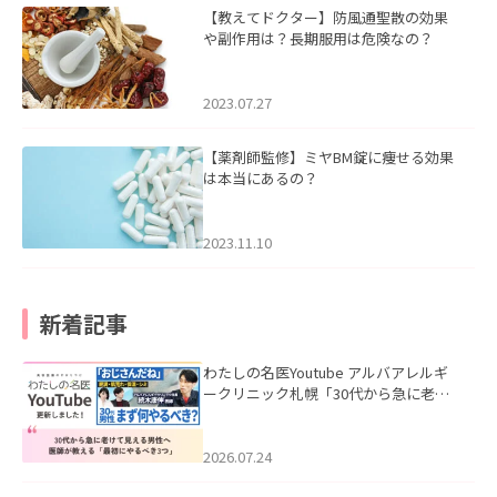
【教えてドクター】防風通聖散の効果
や副作用は？長期服用は危険なの？
2023.07.27
【薬剤師監修】ミヤBM錠に痩せる効果
は本当にあるの？
2023.11.10
新着記事
わたしの名医Youtube アルバアレルギ
ークリニック札幌「30代から急に老け
て見える男性へ｜医師が教える「最初
にやるべき3つ」」を公開いたしまし
た。
2026.07.24