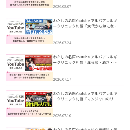
える治療を医師が解説」を公開いたし
ました。
2026.08.07
わたしの名医Youtube アルバアレルギ
ークリニック札幌「30代から急に老け
て見える男性へ｜医師が教える「最初
にやるべき3つ」」を公開いたしまし
た。
2026.07.24
わたしの名医Youtube アルバアレルギ
ークリニック札幌「赤ら顔・酒さ・ニ
キビ跡にVビームは効く？向いている赤
みを医師が徹底解説」を公開いたしま
した。
2026.07.17
わたしの名医Youtube アルバアレルギ
ークリニック札幌「マンジャロのリア
ル｜医師が明かす副作用・リバウン
ド・正しい使い方」を公開いたしまし
た。
2026.07.10
わたしの名医Youtube めぐ皮膚科・美