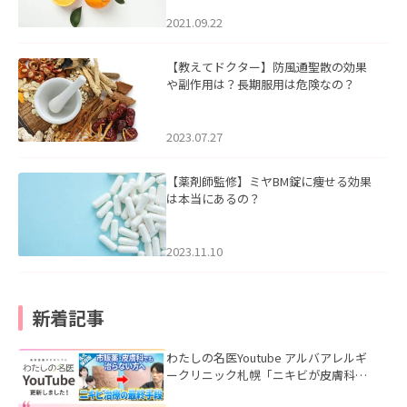
2021.09.22
【教えてドクター】防風通聖散の効果
や副作用は？長期服用は危険なの？
2023.07.27
【薬剤師監修】ミヤBM錠に痩せる効果
は本当にあるの？
2023.11.10
新着記事
わたしの名医Youtube アルバアレルギ
ークリニック札幌「ニキビが皮膚科で
も治らない理由｜繰り返す人が次に考