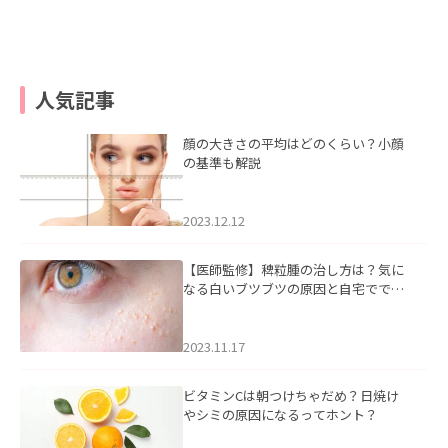
人気記事
顔の大きさの平均はどのくらい？小顔
の基準も解説
2023.12.12
【医師監修】稗粒腫の治し方は？気に
なる白いブツブツの原因と自宅ででき
るケアについて
2023.11.17
ビタミンCは朝つけちゃだめ？日焼け
やシミの原因になるってホント？