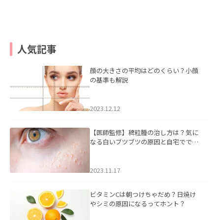
人気記事
顔の大きさの平均はどのくらい？小顔
の基準も解説
2023.12.12
【医師監修】稗粒腫の治し方は？気に
なる白いブツブツの原因と自宅ででき
るケアについて
2023.11.17
ビタミンCは朝つけちゃだめ？日焼け
やシミの原因になるってホント？