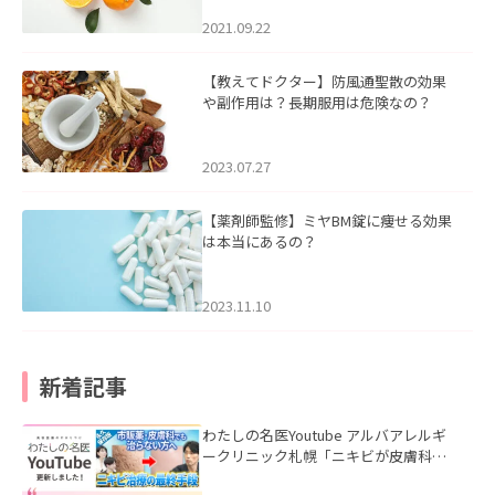
2021.09.22
【教えてドクター】防風通聖散の効果
や副作用は？長期服用は危険なの？
2023.07.27
【薬剤師監修】ミヤBM錠に痩せる効果
は本当にあるの？
2023.11.10
新着記事
わたしの名医Youtube アルバアレルギ
ークリニック札幌「ニキビが皮膚科で
も治らない理由｜繰り返す人が次に考