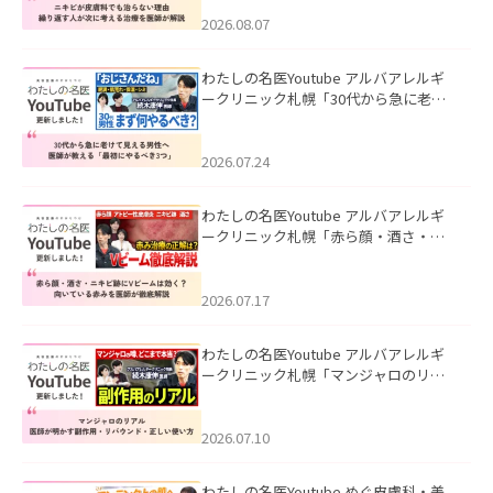
える治療を医師が解説」を公開いたし
ました。
2026.08.07
わたしの名医Youtube アルバアレルギ
ークリニック札幌「30代から急に老け
て見える男性へ｜医師が教える「最初
にやるべき3つ」」を公開いたしまし
た。
2026.07.24
わたしの名医Youtube アルバアレルギ
ークリニック札幌「赤ら顔・酒さ・ニ
キビ跡にVビームは効く？向いている赤
みを医師が徹底解説」を公開いたしま
した。
2026.07.17
わたしの名医Youtube アルバアレルギ
ークリニック札幌「マンジャロのリア
ル｜医師が明かす副作用・リバウン
ド・正しい使い方」を公開いたしまし
た。
2026.07.10
わたしの名医Youtube めぐ皮膚科・美