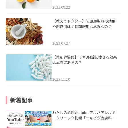
2021.09.22
【教えてドクター】防風通聖散の効果
や副作用は？長期服用は危険なの？
2023.07.27
【薬剤師監修】ミヤBM錠に痩せる効果
は本当にあるの？
2023.11.10
新着記事
わたしの名医Youtube アルバアレルギ
ークリニック札幌「ニキビが皮膚科で
も治らない理由｜繰り返す人が次に考