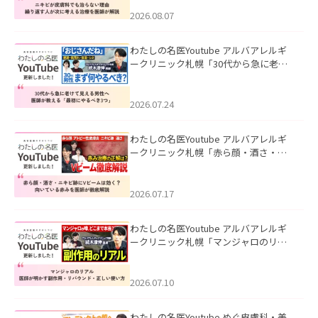
える治療を医師が解説」を公開いたし
ました。
2026.08.07
わたしの名医Youtube アルバアレルギ
ークリニック札幌「30代から急に老け
て見える男性へ｜医師が教える「最初
にやるべき3つ」」を公開いたしまし
た。
2026.07.24
わたしの名医Youtube アルバアレルギ
ークリニック札幌「赤ら顔・酒さ・ニ
キビ跡にVビームは効く？向いている赤
みを医師が徹底解説」を公開いたしま
した。
2026.07.17
わたしの名医Youtube アルバアレルギ
ークリニック札幌「マンジャロのリア
ル｜医師が明かす副作用・リバウン
ド・正しい使い方」を公開いたしまし
た。
2026.07.10
わたしの名医Youtube めぐ皮膚科・美