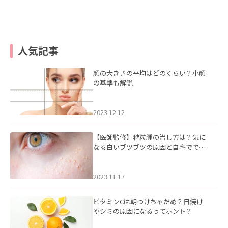
人気記事
顔の大きさの平均はどのくらい？小顔
の基準も解説
2023.12.12
【医師監修】稗粒腫の治し方は？気に
なる白いブツブツの原因と自宅ででき
るケアについて
2023.11.17
ビタミンCは朝つけちゃだめ？日焼け
やシミの原因になるってホント？