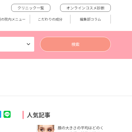
クリニック一覧
オンラインコスメ診断
題の院内メニュー
こだわりの成分
編集部コラム
人気記事
顔の大きさの平均はどのく