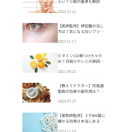
らい？小顔の基準も解説
2023.12.12
【医師監修】稗粒腫の治し
方は？気になる白いブツブ
ツの原因と自宅でできるケ
2023.11.17
アについて
ビタミンCは朝つけちゃだ
め？日焼けやシミの原因に
なるってホント？
2021.09.22
【教えてドクター】防風通
聖散の効果や副作用は？長
期服用は危険なの？
2023.07.27
【薬剤師監修】ミヤBM錠に
痩せる効果は本当にある
の？
2023.11.10