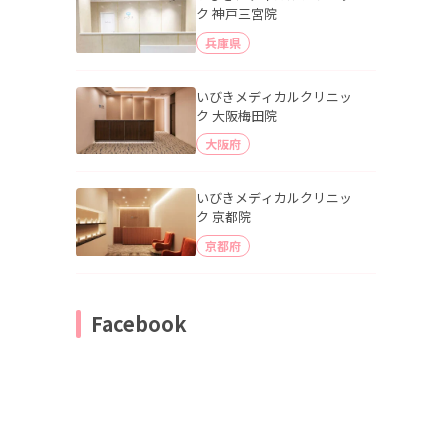
ク 神戸三宮院
兵庫県
いびきメディカルクリニッ
ク 大阪梅田院
大阪府
いびきメディカルクリニッ
ク 京都院
京都府
Facebook