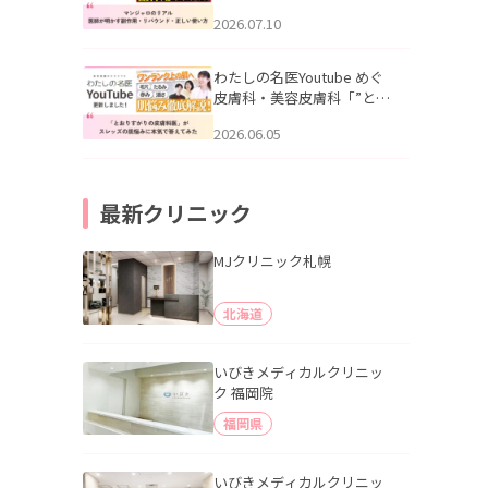
幌「マンジャロのリアル｜
2026.07.10
医師が明かす副作用・リバ
ウンド・正しい使い方」を
公開いたしました。
わたしの名医Youtube めぐ
皮膚科・美容皮膚科「”とお
りすがりの皮膚科医”がスレ
2026.06.05
ッズの肌悩みに本気で答え
てみた」を公開いたしまし
た。
最新クリニック
MJクリニック札幌
北海道
いびきメディカルクリニッ
ク 福岡院
福岡県
いびきメディカルクリニッ