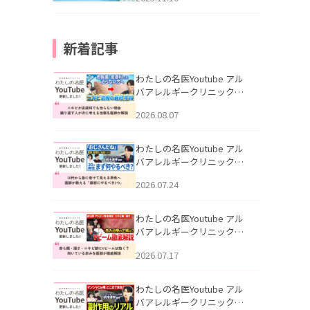
新着記事
わたしの名医Youtube アル
バアレルギークリニック札
幌「ニキビが皮膚科でも治
2026.08.07
らない理由｜繰り返す人が
次に考える治療を医師が解
説」を公開いたしました。
わたしの名医Youtube アル
バアレルギークリニック札
幌「30代から急に老けて見
2026.07.24
える男性へ｜医師が教える
「最初にやるべき3つ」」を
公開いたしました。
わたしの名医Youtube アル
バアレルギークリニック札
幌「赤ら顔・酒さ・ニキビ
2026.07.17
跡にVビームは効く？向いて
いる赤みを医師が徹底解
説」を公開いたしました。
わたしの名医Youtube アル
バアレルギークリニック札