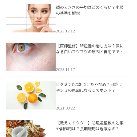
顔の大きさの平均はどのくらい？小顔
の基準も解説
2023.12.12
【医師監修】稗粒腫の治し方は？気に
なる白いブツブツの原因と自宅ででき
るケアについて
2023.11.17
ビタミンCは朝つけちゃだめ？日焼け
やシミの原因になるってホント？
2021.09.22
【教えてドクター】防風通聖散の効果
や副作用は？長期服用は危険なの？