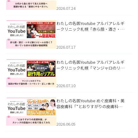
にやるべき3つ」」を公開いたしまし
た。
2026.07.24
わたしの名医Youtube アルバアレルギ
ークリニック札幌「赤ら顔・酒さ・ニ
キビ跡にVビームは効く？向いている赤
みを医師が徹底解説」を公開いたしま
した。
2026.07.17
わたしの名医Youtube アルバアレルギ
ークリニック札幌「マンジャロのリア
ル｜医師が明かす副作用・リバウン
ド・正しい使い方」を公開いたしまし
た。
2026.07.10
わたしの名医Youtube めぐ皮膚科・美
容皮膚科「”とおりすがりの皮膚科
医”がスレッズの肌悩みに本気で答えて
みた」を公開いたしました。
2026.06.05