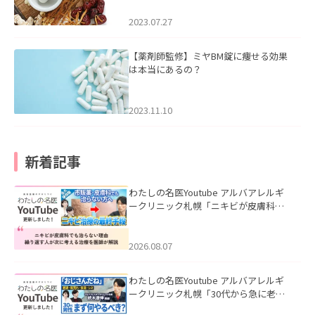
2023.07.27
【薬剤師監修】ミヤBM錠に痩せる効果
は本当にあるの？
2023.11.10
新着記事
わたしの名医Youtube アルバアレルギ
ークリニック札幌「ニキビが皮膚科で
も治らない理由｜繰り返す人が次に考
える治療を医師が解説」を公開いたし
ました。
2026.08.07
わたしの名医Youtube アルバアレルギ
ークリニック札幌「30代から急に老け
て見える男性へ｜医師が教える「最初