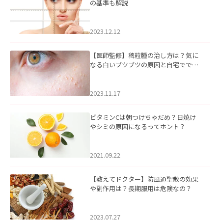
の基準も解説
2023.12.12
【医師監修】稗粒腫の治し方は？気に
なる白いブツブツの原因と自宅ででき
るケアについて
2023.11.17
ビタミンCは朝つけちゃだめ？日焼け
やシミの原因になるってホント？
2021.09.22
【教えてドクター】防風通聖散の効果
や副作用は？長期服用は危険なの？
2023.07.27