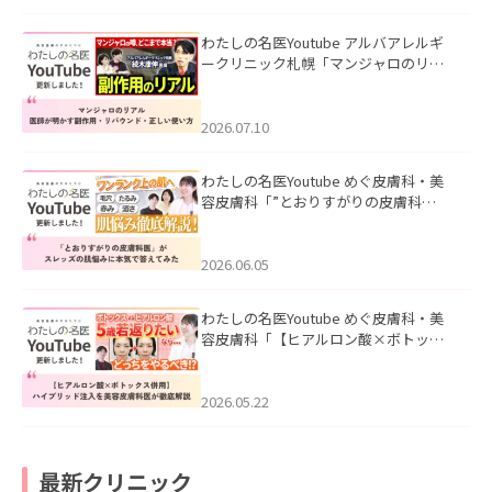
わたしの名医Youtube アルバアレルギ
ークリニック札幌「マンジャロのリア
ル｜医師が明かす副作用・リバウン
ド・正しい使い方」を公開いたしまし
た。
2026.07.10
わたしの名医Youtube めぐ皮膚科・美
容皮膚科「”とおりすがりの皮膚科
医”がスレッズの肌悩みに本気で答えて
みた」を公開いたしました。
2026.06.05
わたしの名医Youtube めぐ皮膚科・美
容皮膚科「【ヒアルロン酸×ボトック
ス併用】ハイブリッド注入を美容皮膚
科医が徹底解説」を公開いたしまし
た。
2026.05.22
最新クリニック