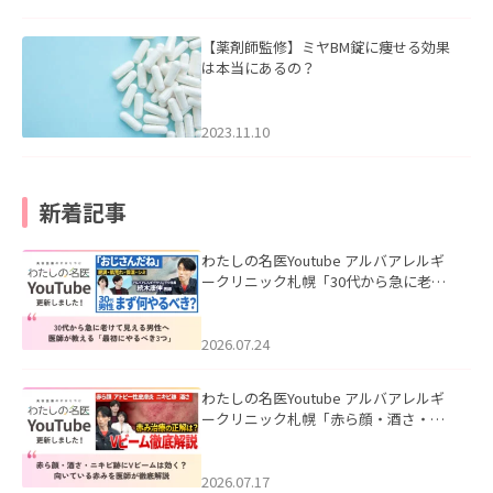
【薬剤師監修】ミヤBM錠に痩せる効果
は本当にあるの？
2023.11.10
新着記事
わたしの名医Youtube アルバアレルギ
ークリニック札幌「30代から急に老け
て見える男性へ｜医師が教える「最初
にやるべき3つ」」を公開いたしまし
た。
2026.07.24
わたしの名医Youtube アルバアレルギ
ークリニック札幌「赤ら顔・酒さ・ニ
キビ跡にVビームは効く？向いている赤
みを医師が徹底解説」を公開いたしま
した。
2026.07.17