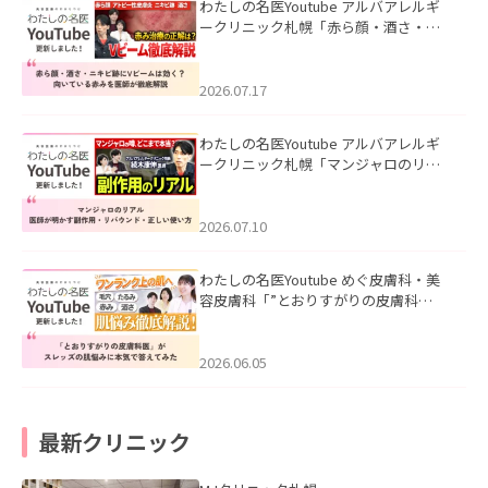
わたしの名医Youtube アルバアレルギ
ークリニック札幌「赤ら顔・酒さ・ニ
キビ跡にVビームは効く？向いている赤
みを医師が徹底解説」を公開いたしま
した。
2026.07.17
わたしの名医Youtube アルバアレルギ
ークリニック札幌「マンジャロのリア
ル｜医師が明かす副作用・リバウン
ド・正しい使い方」を公開いたしまし
た。
2026.07.10
わたしの名医Youtube めぐ皮膚科・美
容皮膚科「”とおりすがりの皮膚科
医”がスレッズの肌悩みに本気で答えて
みた」を公開いたしました。
2026.06.05
最新クリニック