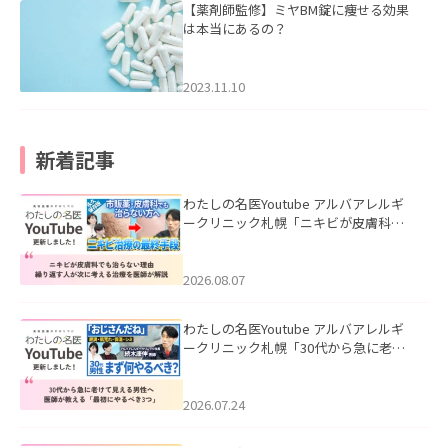
【薬剤師監修】ミヤBM錠に痩せる効果
は本当にあるの？
2023.11.10
新着記事
わたしの名医Youtube アルバアレルギ
ークリニック札幌「ニキビが皮膚科で
も治らない理由｜繰り返す人が次に考
える治療を医師が解説」を公開いたし
ました。
2026.08.07
わたしの名医Youtube アルバアレルギ
ークリニック札幌「30代から急に老け
て見える男性へ｜医師が教える「最初
にやるべき3つ」」を公開いたしまし
た。
2026.07.24