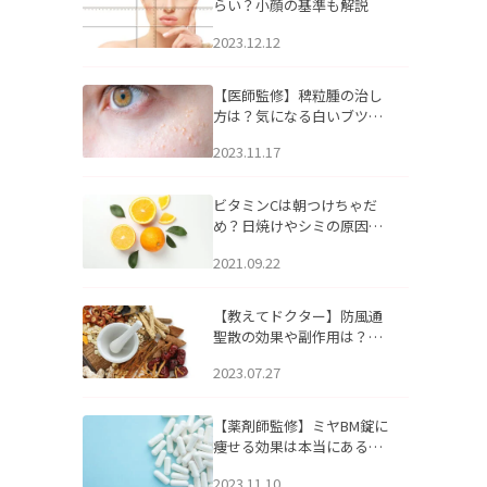
らい？小顔の基準も解説
2023.12.12
【医師監修】稗粒腫の治し
方は？気になる白いブツブ
ツの原因と自宅でできるケ
2023.11.17
アについて
ビタミンCは朝つけちゃだ
め？日焼けやシミの原因に
なるってホント？
2021.09.22
【教えてドクター】防風通
聖散の効果や副作用は？長
期服用は危険なの？
2023.07.27
【薬剤師監修】ミヤBM錠に
痩せる効果は本当にある
の？
2023.11.10