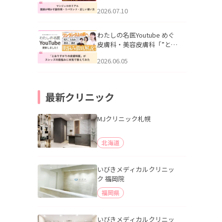
幌「マンジャロのリアル｜
2026.07.10
医師が明かす副作用・リバ
ウンド・正しい使い方」を
公開いたしました。
わたしの名医Youtube めぐ
皮膚科・美容皮膚科「”とお
りすがりの皮膚科医”がスレ
2026.06.05
ッズの肌悩みに本気で答え
てみた」を公開いたしまし
た。
最新クリニック
MJクリニック札幌
北海道
いびきメディカルクリニッ
ク 福岡院
福岡県
いびきメディカルクリニッ