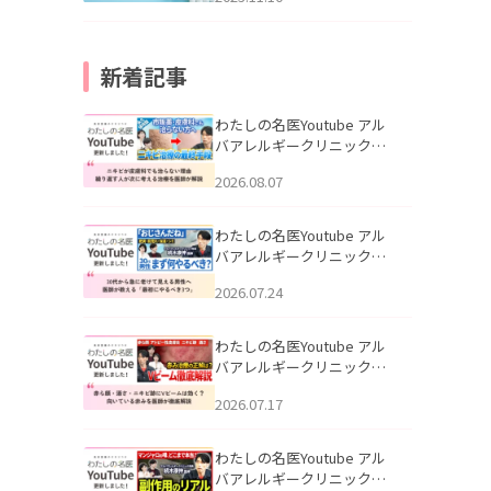
新着記事
わたしの名医Youtube アル
バアレルギークリニック札
幌「ニキビが皮膚科でも治
2026.08.07
らない理由｜繰り返す人が
次に考える治療を医師が解
説」を公開いたしました。
わたしの名医Youtube アル
バアレルギークリニック札
幌「30代から急に老けて見
2026.07.24
える男性へ｜医師が教える
「最初にやるべき3つ」」を
公開いたしました。
わたしの名医Youtube アル
バアレルギークリニック札
幌「赤ら顔・酒さ・ニキビ
2026.07.17
跡にVビームは効く？向いて
いる赤みを医師が徹底解
説」を公開いたしました。
わたしの名医Youtube アル
バアレルギークリニック札