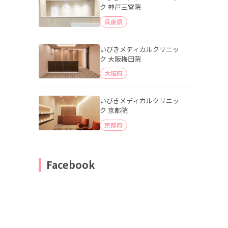
ク 神戸三宮院
兵庫県
いびきメディカルクリニッ
ク 大阪梅田院
大阪府
いびきメディカルクリニッ
ク 京都院
京都府
Facebook