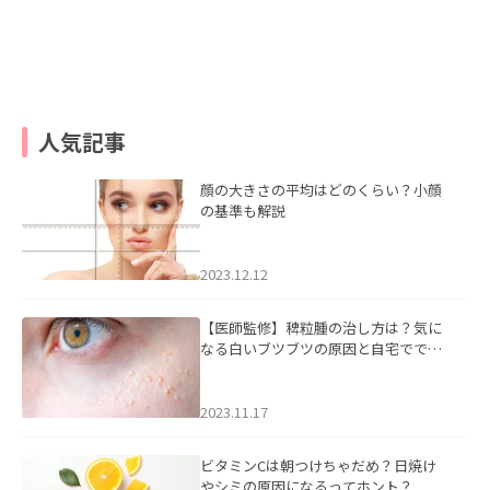
人気記事
顔の大きさの平均はどのくらい？小顔
の基準も解説
2023.12.12
【医師監修】稗粒腫の治し方は？気に
なる白いブツブツの原因と自宅ででき
るケアについて
2023.11.17
ビタミンCは朝つけちゃだめ？日焼け
やシミの原因になるってホント？