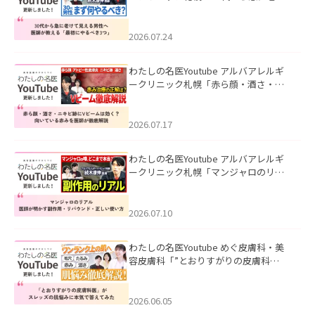
て見える男性へ｜医師が教える「最初
にやるべき3つ」」を公開いたしまし
た。
2026.07.24
わたしの名医Youtube アルバアレルギ
ークリニック札幌「赤ら顔・酒さ・ニ
キビ跡にVビームは効く？向いている赤
みを医師が徹底解説」を公開いたしま
した。
2026.07.17
わたしの名医Youtube アルバアレルギ
ークリニック札幌「マンジャロのリア
ル｜医師が明かす副作用・リバウン
ド・正しい使い方」を公開いたしまし
た。
2026.07.10
わたしの名医Youtube めぐ皮膚科・美
容皮膚科「”とおりすがりの皮膚科
医”がスレッズの肌悩みに本気で答えて
みた」を公開いたしました。
2026.06.05