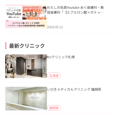
わたしの名医Youtube めぐ皮膚科・美
容皮膚科「【ヒアルロン酸×ボトック
ス併用】ハイブリッド注入を美容皮膚
科医が徹底解説」を公開いたしまし
た。
2026.05.22
最新クリニック
MJクリニック札幌
北海道
いびきメディカルクリニック 福岡院
福岡県