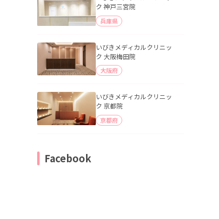
ク 神戸三宮院
兵庫県
いびきメディカルクリニッ
ク 大阪梅田院
大阪府
いびきメディカルクリニッ
ク 京都院
京都府
Facebook