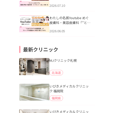
幌「マンジャロのリアル｜
2026.07.10
医師が明かす副作用・リバ
ウンド・正しい使い方」を
公開いたしました。
わたしの名医Youtube めぐ
皮膚科・美容皮膚科「”とお
りすがりの皮膚科医”がスレ
2026.06.05
ッズの肌悩みに本気で答え
てみた」を公開いたしまし
た。
最新クリニック
MJクリニック札幌
北海道
いびきメディカルクリニッ
ク 福岡院
福岡県
いびきメディカルクリニッ