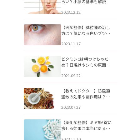
らい？小顔の基準も解説
2023.12.12
【医師監修】稗粒腫の治し
方は？気になる白いブツブ
ツの原因と自宅でできるケ
2023.11.17
アについて
ビタミンCは朝つけちゃだ
め？日焼けやシミの原因に
なるってホント？
2021.09.22
【教えてドクター】防風通
聖散の効果や副作用は？長
期服用は危険なの？
2023.07.27
【薬剤師監修】ミヤBM錠に
痩せる効果は本当にある
の？
2023.11.10