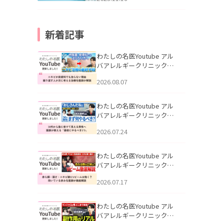
新着記事
わたしの名医Youtube アル
バアレルギークリニック札
幌「ニキビが皮膚科でも治
2026.08.07
らない理由｜繰り返す人が
次に考える治療を医師が解
説」を公開いたしました。
わたしの名医Youtube アル
バアレルギークリニック札
幌「30代から急に老けて見
2026.07.24
える男性へ｜医師が教える
「最初にやるべき3つ」」を
公開いたしました。
わたしの名医Youtube アル
バアレルギークリニック札
幌「赤ら顔・酒さ・ニキビ
2026.07.17
跡にVビームは効く？向いて
いる赤みを医師が徹底解
説」を公開いたしました。
わたしの名医Youtube アル
バアレルギークリニック札