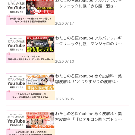
わたしの名医Youtube アルバアレルギ
ークリニック札幌「赤ら顔・酒さ・ニ
キビ跡にVビームは効く？向いている赤
みを医師が徹底解説」を公開いたしま
した。
2026.07.17
わたしの名医Youtube アルバアレルギ
ークリニック札幌「マンジャロのリア
ル｜医師が明かす副作用・リバウン
ド・正しい使い方」を公開いたしまし
た。
2026.07.10
わたしの名医Youtube めぐ皮膚科・美
容皮膚科「”とおりすがりの皮膚科
医”がスレッズの肌悩みに本気で答えて
みた」を公開いたしました。
2026.06.05
わたしの名医Youtube めぐ皮膚科・美
容皮膚科「【ヒアルロン酸×ボトック
ス併用】ハイブリッド注入を美容皮膚
科医が徹底解説」を公開いたしまし