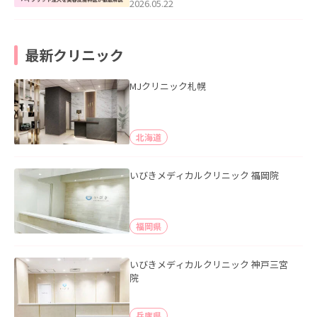
た。
2026.05.22
最新クリニック
MJクリニック札幌
北海道
いびきメディカルクリニック 福岡院
福岡県
いびきメディカルクリニック 神戸三宮
院
兵庫県