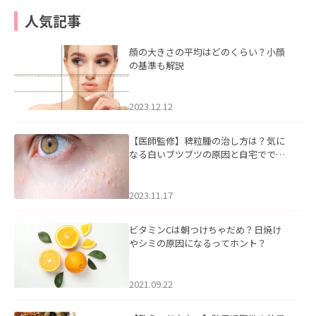
人気記事
顔の大きさの平均はどのくらい？小顔
の基準も解説
2023.12.12
【医師監修】稗粒腫の治し方は？気に
なる白いブツブツの原因と自宅ででき
るケアについて
2023.11.17
ビタミンCは朝つけちゃだめ？日焼け
やシミの原因になるってホント？
2021.09.22