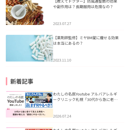
【教えてドクター】防風通聖散の効果
や副作用は？長期服用は危険なの？
2023.07.27
【薬剤師監修】ミヤBM錠に痩せる効果
は本当にあるの？
2023.11.10
新着記事
わたしの名医Youtube アルバアレルギ
ークリニック札幌「30代から急に老け
て見える男性へ｜医師が教える「最初
にやるべき3つ」」を公開いたしまし
た。
2026.07.24