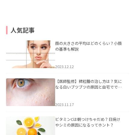
人気記事
顔の大きさの平均はどのくらい？小顔
の基準も解説
2023.12.12
【医師監修】稗粒腫の治し方は？気に
なる白いブツブツの原因と自宅ででき
るケアについて
2023.11.17
ビタミンCは朝つけちゃだめ？日焼け
やシミの原因になるってホント？