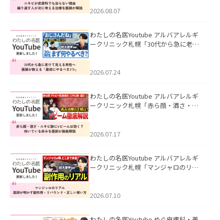
える治療を医師が解説」を公開いたし
ました。
2026.08.07
わたしの名医Youtube アルバアレルギ
ークリニック札幌「30代から急に老け
て見える男性へ｜医師が教える「最初
にやるべき3つ」」を公開いたしまし
た。
2026.07.24
わたしの名医Youtube アルバアレルギ
ークリニック札幌「赤ら顔・酒さ・ニ
キビ跡にVビームは効く？向いている赤
みを医師が徹底解説」を公開いたしま
した。
2026.07.17
わたしの名医Youtube アルバアレルギ
ークリニック札幌「マンジャロのリア
ル｜医師が明かす副作用・リバウン
ド・正しい使い方」を公開いたしまし
た。
2026.07.10
わたしの名医Youtube めぐ皮膚科・美