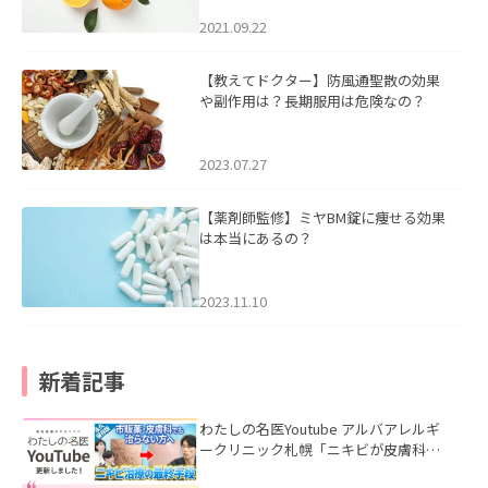
2021.09.22
【教えてドクター】防風通聖散の効果
や副作用は？長期服用は危険なの？
2023.07.27
【薬剤師監修】ミヤBM錠に痩せる効果
は本当にあるの？
2023.11.10
新着記事
わたしの名医Youtube アルバアレルギ
ークリニック札幌「ニキビが皮膚科で
も治らない理由｜繰り返す人が次に考