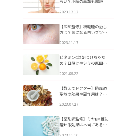
らい？小顔の基準も解説
2023.12.12
【医師監修】稗粒腫の治し
方は？気になる白いブツブ
ツの原因と自宅でできるケ
2023.11.17
アについて
ビタミンCは朝つけちゃだ
め？日焼けやシミの原因に
なるってホント？
2021.09.22
【教えてドクター】防風通
聖散の効果や副作用は？長
期服用は危険なの？
2023.07.27
【薬剤師監修】ミヤBM錠に
痩せる効果は本当にある
の？
2023.11.10