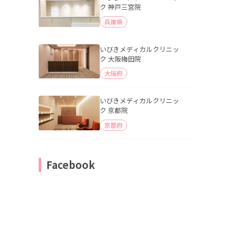
ク 神戸三宮院
兵庫県
いびきメディカルクリニッ
ク 大阪梅田院
大阪府
いびきメディカルクリニッ
ク 京都院
京都府
Facebook