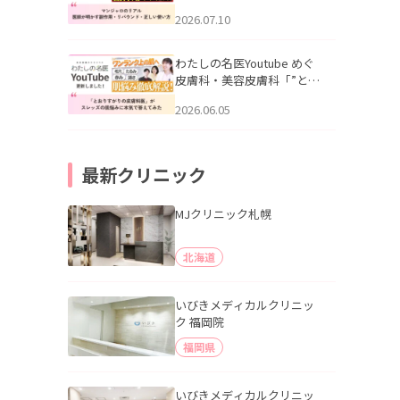
幌「マンジャロのリアル｜
2026.07.10
医師が明かす副作用・リバ
ウンド・正しい使い方」を
公開いたしました。
わたしの名医Youtube めぐ
皮膚科・美容皮膚科「”とお
りすがりの皮膚科医”がスレ
2026.06.05
ッズの肌悩みに本気で答え
てみた」を公開いたしまし
た。
最新クリニック
MJクリニック札幌
北海道
いびきメディカルクリニッ
ク 福岡院
福岡県
いびきメディカルクリニッ