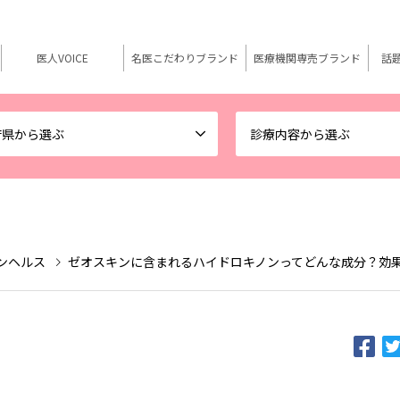
医人VOICE
名医こだわりブランド
医療機関専売ブランド
話
府県から選ぶ
診療内容から選ぶ
スキンヘルス
ゼオスキンに含まれるハイドロキノンってどんな成分？効