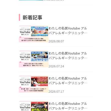
新着記事
わたしの名医Youtube アル
バアレルギークリニック札
幌「ニキビが皮膚科でも治
2026.08.07
らない理由｜繰り返す人が
次に考える治療を医師が解
説」を公開いたしました。
わたしの名医Youtube アル
バアレルギークリニック札
幌「30代から急に老けて見
2026.07.24
える男性へ｜医師が教える
「最初にやるべき3つ」」を
公開いたしました。
わたしの名医Youtube アル
バアレルギークリニック札
幌「赤ら顔・酒さ・ニキビ
2026.07.17
跡にVビームは効く？向いて
いる赤みを医師が徹底解
説」を公開いたしました。
わたしの名医Youtube アル
バアレルギークリニック札