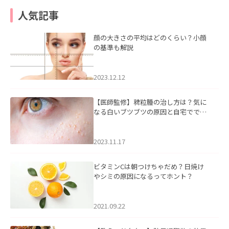
人気記事
顔の大きさの平均はどのくらい？小顔
の基準も解説
2023.12.12
【医師監修】稗粒腫の治し方は？気に
なる白いブツブツの原因と自宅ででき
るケアについて
2023.11.17
ビタミンCは朝つけちゃだめ？日焼け
やシミの原因になるってホント？
2021.09.22