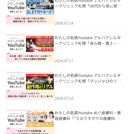
わたしの名医Youtube アルバアレルギ
ークリニック札幌「30代から急に老け
て見える男性へ｜医師が教える「最初
にやるべき3つ」」を公開いたしまし
た。
2026.07.24
わたしの名医Youtube アルバアレルギ
ークリニック札幌「赤ら顔・酒さ・ニ
キビ跡にVビームは効く？向いている赤
みを医師が徹底解説」を公開いたしま
した。
2026.07.17
わたしの名医Youtube アルバアレルギ
ークリニック札幌「マンジャロのリア
ル｜医師が明かす副作用・リバウン
ド・正しい使い方」を公開いたしまし
た。
2026.07.10
わたしの名医Youtube めぐ皮膚科・美
容皮膚科「”とおりすがりの皮膚科
医”がスレッズの肌悩みに本気で答えて
みた」を公開いたしました。