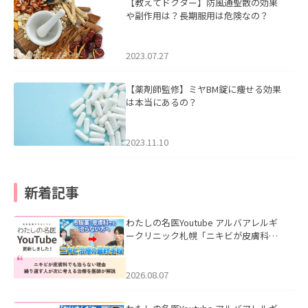
【教えてドクター】防風通聖散の効果
や副作用は？長期服用は危険なの？
2023.07.27
【薬剤師監修】ミヤBM錠に痩せる効果
は本当にあるの？
2023.11.10
新着記事
わたしの名医Youtube アルバアレルギ
ークリニック札幌「ニキビが皮膚科で
も治らない理由｜繰り返す人が次に考
える治療を医師が解説」を公開いたし
ました。
2026.08.07