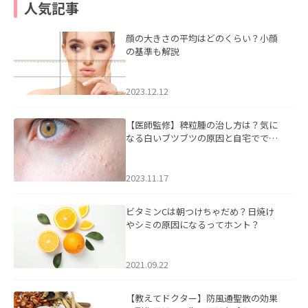
人気記事
顔の大きさの平均はどのくらい？小顔
の基準も解説
2023.12.12
【医師監修】稗粒腫の治し方は？気に
なる白いブツブツの原因と自宅ででき
るケアについて
2023.11.17
ビタミンCは朝つけちゃだめ？日焼け
やシミの原因になるってホント？
2021.09.22
【教えてドクター】防風通聖散の効果