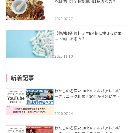
や副作用は？長期服用は危険なの？
2023.07.27
【薬剤師監修】ミヤBM錠に痩せる効果
は本当にあるの？
2023.11.10
新着記事
わたしの名医Youtube アルバアレルギ
ークリニック札幌「30代から急に老け
て見える男性へ｜医師が教える「最初
にやるべき3つ」」を公開いたしまし
た。
2026.07.24
わたしの名医Youtube アルバアレルギ