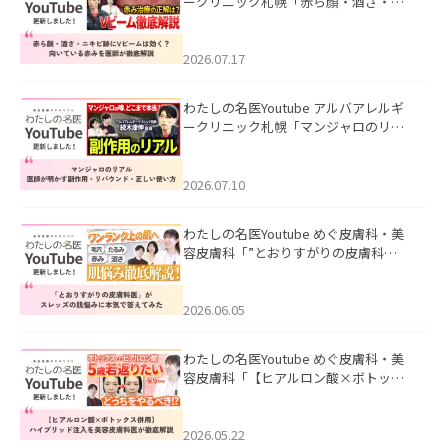
ークリニック札幌「赤ら顔・酒さ・ニ
キビ跡にVビームは効く？向いている赤
みを医師が徹底解説」を公開いたしま
した。
2026.07.17
わたしの名医Youtube アルバアレルギ
ークリニック札幌「マンジャロのリア
ル｜医師が明かす副作用・リバウン
ド・正しい使い方」を公開いたしまし
た。
2026.07.10
わたしの名医Youtube めぐ皮膚科・美
容皮膚科「”とおりすがりの皮膚科
医”がスレッズの肌悩みに本気で答えて
みた」を公開いたしました。
2026.06.05
わたしの名医Youtube めぐ皮膚科・美
容皮膚科「【ヒアルロン酸×ボトック
ス併用】ハイブリッド注入を美容皮膚
科医が徹底解説」を公開いたしまし
た。
2026.05.22