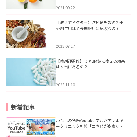
2021.09.22
【教えてドクター】防風通聖散の効果
や副作用は？長期服用は危険なの？
2023.07.27
【薬剤師監修】ミヤBM錠に痩せる効果
は本当にあるの？
2023.11.10
新着記事
わたしの名医Youtube アルバアレルギ
ークリニック札幌「ニキビが皮膚科で
も治らない理由｜繰り返す人が次に考