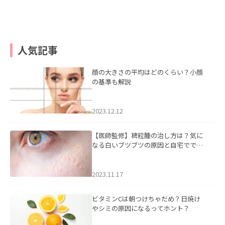
人気記事
顔の大きさの平均はどのくらい？小顔
の基準も解説
2023.12.12
【医師監修】稗粒腫の治し方は？気に
なる白いブツブツの原因と自宅ででき
るケアについて
2023.11.17
ビタミンCは朝つけちゃだめ？日焼け
やシミの原因になるってホント？