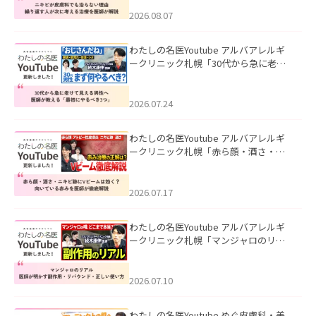
える治療を医師が解説」を公開いたし
ました。
2026.08.07
わたしの名医Youtube アルバアレルギ
ークリニック札幌「30代から急に老け
て見える男性へ｜医師が教える「最初
にやるべき3つ」」を公開いたしまし
た。
2026.07.24
わたしの名医Youtube アルバアレルギ
ークリニック札幌「赤ら顔・酒さ・ニ
キビ跡にVビームは効く？向いている赤
みを医師が徹底解説」を公開いたしま
した。
2026.07.17
わたしの名医Youtube アルバアレルギ
ークリニック札幌「マンジャロのリア
ル｜医師が明かす副作用・リバウン
ド・正しい使い方」を公開いたしまし
た。
2026.07.10
わたしの名医Youtube めぐ皮膚科・美