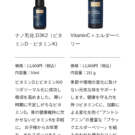
ナノ乳化 D3K2（ビタ
VitaminC＋エルダーベ
ミンD・ビタミンK)
リー
価格：12,800円（税込）
価格：12,800円（税込）
内容量：50ml
内容量：231 g
ビタミンDとビタミンKの
季節や環境の変化に負け
リポソーマル化に成功し
ない元気な体をサポート
吸収を高めました。 寒い
します。健康を守る力を
時期に不足しがちなビタ
持つビタミンCに、加齢に
ミンD。骨の健康維持に欠
よる変化を防ぐ“アントシ
かせないビタミンKを手軽
アニン”の豊富な「ブラッ
に。 お子様からお年寄
クエルダーベリー」を組
り、またスポーツをもっ
み合わせた強力なコンビ