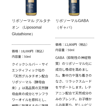
リポソーマル グルタチ
リポソーマルGABA
オン （Liposomal
（ギャバ）
Glutathione）
価格：12,800円（税込）
内容量：50ml
価格：18,000円（税込）
内容量：50ml
GABA（抑制性の神経物
質）のリポソーマル化に
クイックシルバー・サイ
成功し吸収を高めまし
エンティフィック社の
た。集中力や落ち着きの
『天然グルタチオン配合
なさ、リラックスムード
リポソーマル（酵母由
をサポートします。L-テ
来）』は高品質の天然酵
アニン配合で天然成分の
母由来の成分とサンフラ
みのブレンド。お子様か
ワーオイルを原料とし、
らお年寄り、忙しいビジ
細胞に到達するのに理想