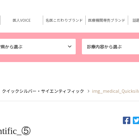
医人VOICE
名医こだわりブランド
医療機関専売ブランド
話
府県から選ぶ
診療内容から選ぶ
NTIFIC クイックシルバー・サイエンティフィック
img_medical_Quicksilv
ntific_⑤