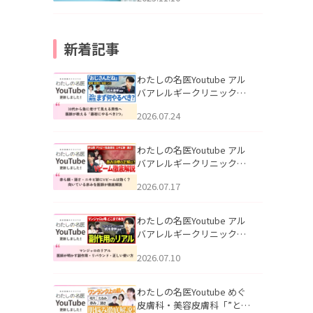
新着記事
わたしの名医Youtube アル
バアレルギークリニック札
幌「30代から急に老けて見
2026.07.24
える男性へ｜医師が教える
「最初にやるべき3つ」」を
公開いたしました。
わたしの名医Youtube アル
バアレルギークリニック札
幌「赤ら顔・酒さ・ニキビ
2026.07.17
跡にVビームは効く？向いて
いる赤みを医師が徹底解
説」を公開いたしました。
わたしの名医Youtube アル
バアレルギークリニック札
幌「マンジャロのリアル｜
2026.07.10
医師が明かす副作用・リバ
ウンド・正しい使い方」を
公開いたしました。
わたしの名医Youtube めぐ
皮膚科・美容皮膚科「”とお