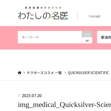
Concept
and
都道
or
ドクターズコスメ 一覧
QUICKSILVER SCIE
2023.07.20
img_medical_Quicksilver-Scie