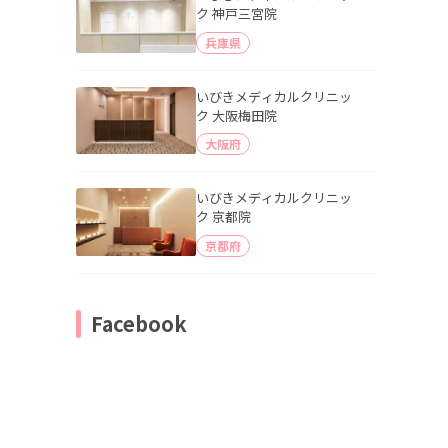
ク 神戸三宮院
兵庫県
いびきメディカルクリニッ
ク 大阪梅田院
大阪府
いびきメディカルクリニッ
ク 京都院
京都府
Facebook