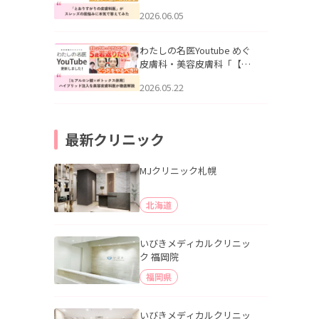
りすがりの皮膚科医”がスレ
2026.06.05
ッズの肌悩みに本気で答え
てみた」を公開いたしまし
た。
わたしの名医Youtube めぐ
皮膚科・美容皮膚科「【ヒ
アルロン酸×ボトックス併
2026.05.22
用】ハイブリッド注入を美
容皮膚科医が徹底解説」を
公開いたしました。
最新クリニック
MJクリニック札幌
北海道
いびきメディカルクリニッ
ク 福岡院
福岡県
いびきメディカルクリニッ