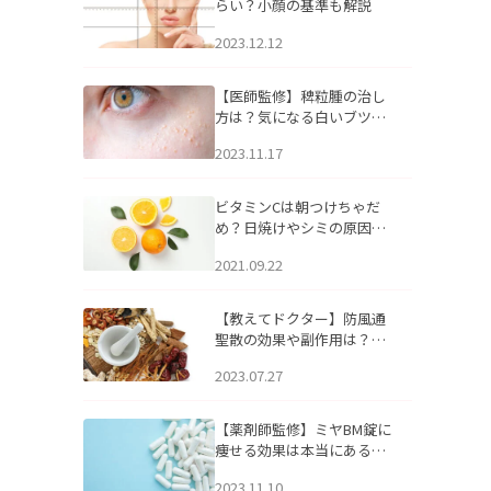
らい？小顔の基準も解説
2023.12.12
【医師監修】稗粒腫の治し
方は？気になる白いブツブ
ツの原因と自宅でできるケ
2023.11.17
アについて
ビタミンCは朝つけちゃだ
め？日焼けやシミの原因に
なるってホント？
2021.09.22
【教えてドクター】防風通
聖散の効果や副作用は？長
期服用は危険なの？
2023.07.27
【薬剤師監修】ミヤBM錠に
痩せる効果は本当にある
の？
2023.11.10