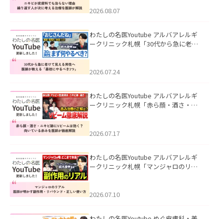
える治療を医師が解説」を公開いたし
ました。
2026.08.07
わたしの名医Youtube アルバアレルギ
ークリニック札幌「30代から急に老け
て見える男性へ｜医師が教える「最初
にやるべき3つ」」を公開いたしまし
た。
2026.07.24
わたしの名医Youtube アルバアレルギ
ークリニック札幌「赤ら顔・酒さ・ニ
キビ跡にVビームは効く？向いている赤
みを医師が徹底解説」を公開いたしま
した。
2026.07.17
わたしの名医Youtube アルバアレルギ
ークリニック札幌「マンジャロのリア
ル｜医師が明かす副作用・リバウン
ド・正しい使い方」を公開いたしまし
た。
2026.07.10
わたしの名医Youtube めぐ皮膚科・美