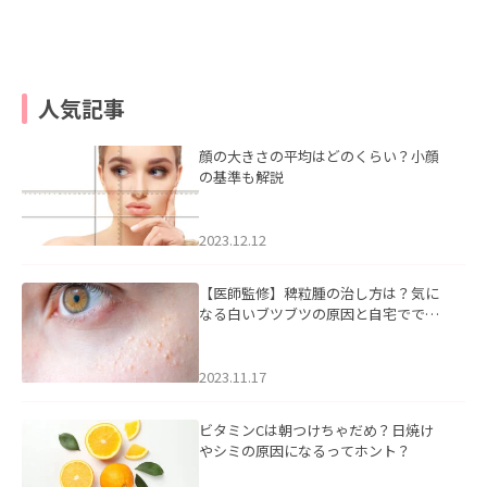
人気記事
顔の大きさの平均はどのくらい？小顔
の基準も解説
2023.12.12
【医師監修】稗粒腫の治し方は？気に
なる白いブツブツの原因と自宅ででき
るケアについて
2023.11.17
ビタミンCは朝つけちゃだめ？日焼け
やシミの原因になるってホント？