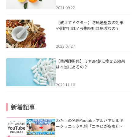
2021.09.22
【教えてドクター】防風通聖散の効果
や副作用は？長期服用は危険なの？
2023.07.27
【薬剤師監修】ミヤBM錠に痩せる効果
は本当にあるの？
2023.11.10
新着記事
わたしの名医Youtube アルバアレルギ
ークリニック札幌「ニキビが皮膚科で
も治らない理由｜繰り返す人が次に考