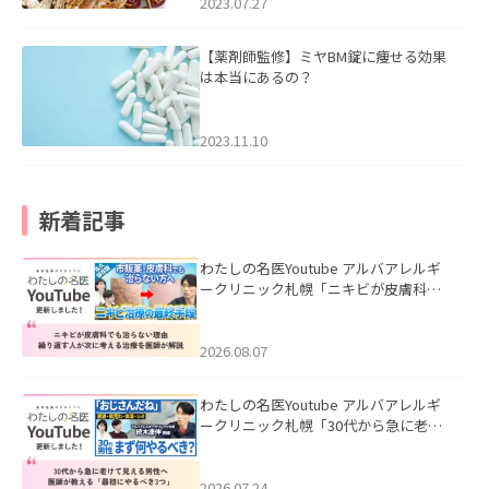
2023.07.27
【薬剤師監修】ミヤBM錠に痩せる効果
は本当にあるの？
2023.11.10
新着記事
わたしの名医Youtube アルバアレルギ
ークリニック札幌「ニキビが皮膚科で
も治らない理由｜繰り返す人が次に考
える治療を医師が解説」を公開いたし
ました。
2026.08.07
わたしの名医Youtube アルバアレルギ
ークリニック札幌「30代から急に老け
て見える男性へ｜医師が教える「最初
にやるべき3つ」」を公開いたしまし
た。
2026.07.24