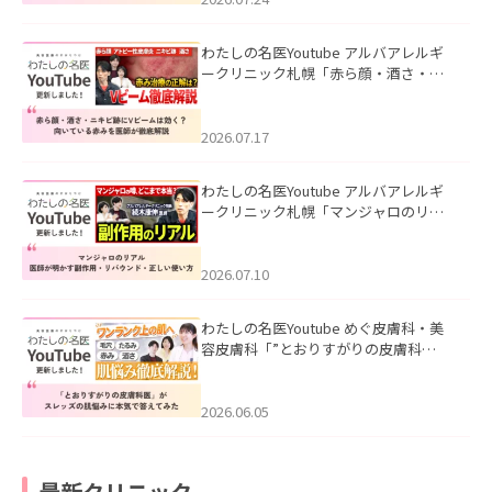
わたしの名医Youtube アルバアレルギ
ークリニック札幌「赤ら顔・酒さ・ニ
キビ跡にVビームは効く？向いている赤
みを医師が徹底解説」を公開いたしま
した。
2026.07.17
わたしの名医Youtube アルバアレルギ
ークリニック札幌「マンジャロのリア
ル｜医師が明かす副作用・リバウン
ド・正しい使い方」を公開いたしまし
た。
2026.07.10
わたしの名医Youtube めぐ皮膚科・美
容皮膚科「”とおりすがりの皮膚科
医”がスレッズの肌悩みに本気で答えて
みた」を公開いたしました。
2026.06.05
最新クリニック