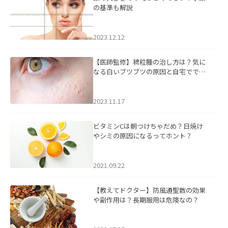
の基準も解説
2023.12.12
【医師監修】稗粒腫の治し方は？気に
なる白いブツブツの原因と自宅ででき
るケアについて
2023.11.17
ビタミンCは朝つけちゃだめ？日焼け
やシミの原因になるってホント？
2021.09.22
【教えてドクター】防風通聖散の効果
や副作用は？長期服用は危険なの？