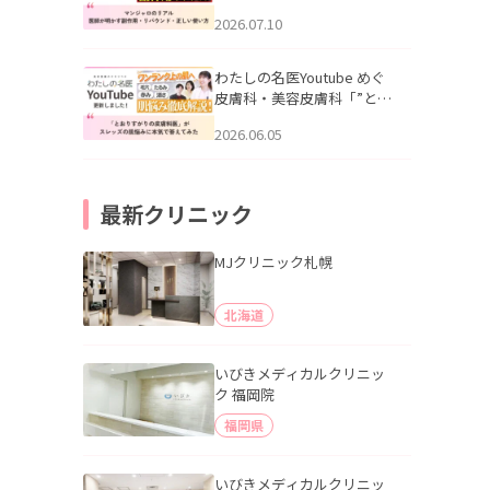
幌「マンジャロのリアル｜
2026.07.10
医師が明かす副作用・リバ
ウンド・正しい使い方」を
公開いたしました。
わたしの名医Youtube めぐ
皮膚科・美容皮膚科「”とお
りすがりの皮膚科医”がスレ
2026.06.05
ッズの肌悩みに本気で答え
てみた」を公開いたしまし
た。
最新クリニック
MJクリニック札幌
北海道
いびきメディカルクリニッ
ク 福岡院
福岡県
いびきメディカルクリニッ