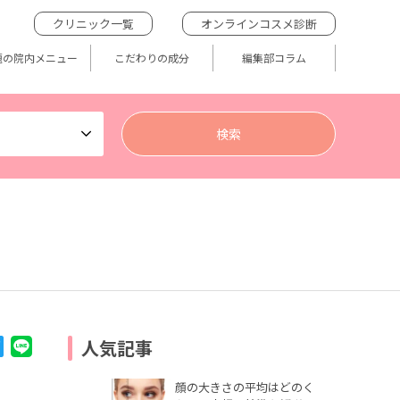
クリニック一覧
オンラインコスメ診断
題の院内メニュー
こだわりの成分
編集部コラム
人気記事
顔の大きさの平均はどのく