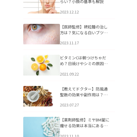
らい？小顔の基準も解説
2023.12.12
【医師監修】稗粒腫の治し
方は？気になる白いブツブ
ツの原因と自宅でできるケ
2023.11.17
アについて
ビタミンCは朝つけちゃだ
め？日焼けやシミの原因に
なるってホント？
2021.09.22
【教えてドクター】防風通
聖散の効果や副作用は？長
期服用は危険なの？
2023.07.27
【薬剤師監修】ミヤBM錠に
痩せる効果は本当にある
の？
2023.11.10