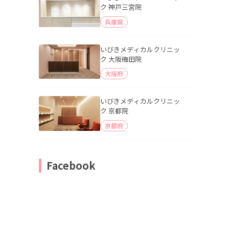
ク 神戸三宮院
兵庫県
いびきメディカルクリニッ
ク 大阪梅田院
大阪府
いびきメディカルクリニッ
ク 京都院
京都府
Facebook