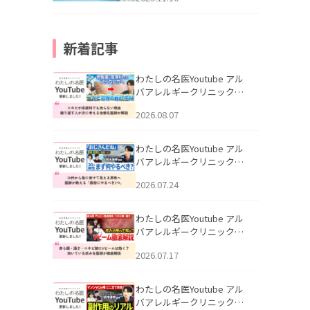
新着記事
わたしの名医Youtube アル
バアレルギークリニック札
幌「ニキビが皮膚科でも治
2026.08.07
らない理由｜繰り返す人が
次に考える治療を医師が解
説」を公開いたしました。
わたしの名医Youtube アル
バアレルギークリニック札
幌「30代から急に老けて見
2026.07.24
える男性へ｜医師が教える
「最初にやるべき3つ」」を
公開いたしました。
わたしの名医Youtube アル
バアレルギークリニック札
幌「赤ら顔・酒さ・ニキビ
2026.07.17
跡にVビームは効く？向いて
いる赤みを医師が徹底解
説」を公開いたしました。
わたしの名医Youtube アル
バアレルギークリニック札