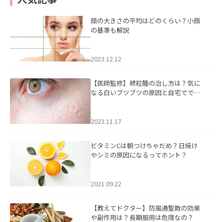
顔の大きさの平均はどのくらい？小顔
の基準も解説
2023.12.12
【医師監修】稗粒腫の治し方は？気に
なる白いブツブツの原因と自宅ででき
るケアについて
2023.11.17
ビタミンCは朝つけちゃだめ？日焼け
やシミの原因になるってホント？
2021.09.22
【教えてドクター】防風通聖散の効果
や副作用は？長期服用は危険なの？