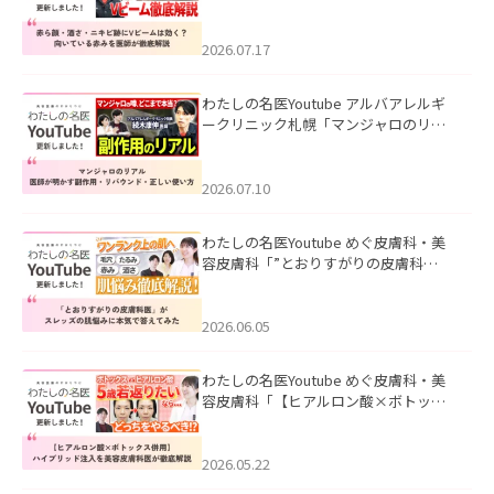
キビ跡にVビームは効く？向いている赤
みを医師が徹底解説」を公開いたしま
した。
2026.07.17
わたしの名医Youtube アルバアレルギ
ークリニック札幌「マンジャロのリア
ル｜医師が明かす副作用・リバウン
ド・正しい使い方」を公開いたしまし
た。
2026.07.10
わたしの名医Youtube めぐ皮膚科・美
容皮膚科「”とおりすがりの皮膚科
医”がスレッズの肌悩みに本気で答えて
みた」を公開いたしました。
2026.06.05
わたしの名医Youtube めぐ皮膚科・美
容皮膚科「【ヒアルロン酸×ボトック
ス併用】ハイブリッド注入を美容皮膚
科医が徹底解説」を公開いたしまし
た。
2026.05.22