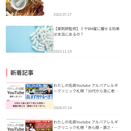
2023.07.27
【薬剤師監修】ミヤBM錠に痩せる効果
は本当にあるの？
2023.11.10
新着記事
わたしの名医Youtube アルバアレルギ
ークリニック札幌「30代から急に老け
て見える男性へ｜医師が教える「最初
にやるべき3つ」」を公開いたしまし
た。
2026.07.24
わたしの名医Youtube アルバアレルギ
ークリニック札幌「赤ら顔・酒さ・ニ