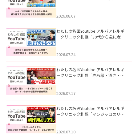
も治らない理由｜繰り返す人が次に考
える治療を医師が解説」を公開いたし
ました。
2026.08.07
わたしの名医Youtube アルバアレルギ
ークリニック札幌「30代から急に老け
て見える男性へ｜医師が教える「最初
にやるべき3つ」」を公開いたしまし
た。
2026.07.24
わたしの名医Youtube アルバアレルギ
ークリニック札幌「赤ら顔・酒さ・ニ
キビ跡にVビームは効く？向いている赤
みを医師が徹底解説」を公開いたしま
した。
2026.07.17
わたしの名医Youtube アルバアレルギ
ークリニック札幌「マンジャロのリア
ル｜医師が明かす副作用・リバウン
ド・正しい使い方」を公開いたしまし
た。
2026.07.10