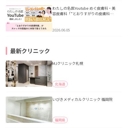
わたしの名医Youtube めぐ皮膚科・美
容皮膚科「”とおりすがりの皮膚科
医”がスレッズの肌悩みに本気で答えて
みた」を公開いたしました。
2026.06.05
最新クリニック
MJクリニック札幌
北海道
いびきメディカルクリニック 福岡院
福岡県