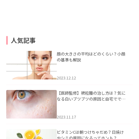
人気記事
顔の大きさの平均はどのくらい？小顔
の基準も解説
2023.12.12
【医師監修】稗粒腫の治し方は？気に
なる白いブツブツの原因と自宅ででき
るケアについて
2023.11.17
ビタミンCは朝つけちゃだめ？日焼け
やシミの原因になるってホント？