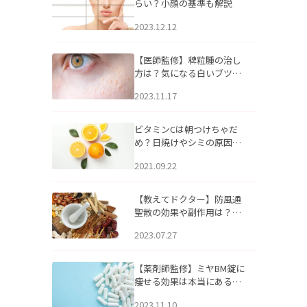
らい？小顔の基準も解説
2023.12.12
【医師監修】稗粒腫の治し
方は？気になる白いブツブ
ツの原因と自宅でできるケ
2023.11.17
アについて
ビタミンCは朝つけちゃだ
め？日焼けやシミの原因に
なるってホント？
2021.09.22
【教えてドクター】防風通
聖散の効果や副作用は？長
期服用は危険なの？
2023.07.27
【薬剤師監修】ミヤBM錠に
痩せる効果は本当にある
の？
2023.11.10