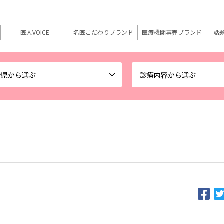
医人VOICE
名医こだわりブランド
医療機関専売ブランド
話
府県から選ぶ
診療内容から選ぶ