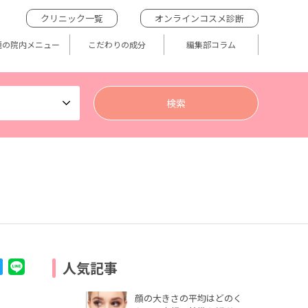
クリニック一覧
オンラインコスメ診断
題の院内メニュー
こだわりの成分
編集部コラム
人気記事
顔の大きさの平均はどのく