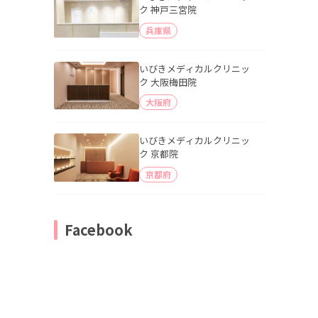
ク 神戸三宮院
兵庫県
いびきメディカルクリニッ
ク 大阪梅田院
大阪府
いびきメディカルクリニッ
ク 京都院
京都府
Facebook