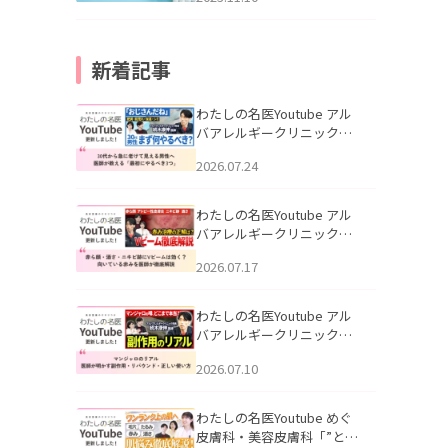
新着記事
わたしの名医Youtube アル
バアレルギークリニック札
幌「30代から急に老けて見
2026.07.24
える男性へ｜医師が教える
「最初にやるべき3つ」」を
公開いたしました。
わたしの名医Youtube アル
バアレルギークリニック札
幌「赤ら顔・酒さ・ニキビ
2026.07.17
跡にVビームは効く？向いて
いる赤みを医師が徹底解
説」を公開いたしました。
わたしの名医Youtube アル
バアレルギークリニック札
幌「マンジャロのリアル｜
2026.07.10
医師が明かす副作用・リバ
ウンド・正しい使い方」を
公開いたしました。
わたしの名医Youtube めぐ
皮膚科・美容皮膚科「”とお