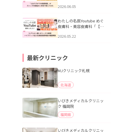
りすがりの皮膚科医”がスレ
2026.06.05
ッズの肌悩みに本気で答え
てみた」を公開いたしまし
た。
わたしの名医Youtube めぐ
皮膚科・美容皮膚科「【ヒ
アルロン酸×ボトックス併
2026.05.22
用】ハイブリッド注入を美
容皮膚科医が徹底解説」を
公開いたしました。
最新クリニック
MJクリニック札幌
北海道
いびきメディカルクリニッ
ク 福岡院
福岡県
いびきメディカルクリニッ