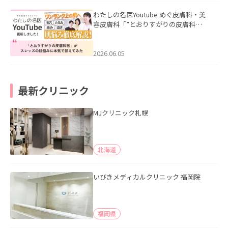
わたしの名医Youtube めぐ皮膚科・美
容皮膚科「”とおりすがりの皮膚科
医”がスレッズの肌悩みに本気で答えて
みた」を公開いたしました。
2026.06.05
最新クリニック
MJクリニック札幌
北海道
いびきメディカルクリニック 福岡院
福岡県