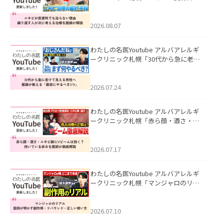
も治らない理由｜繰り返す人が次に考
える治療を医師が解説」を公開いたし
ました。
2026.08.07
わたしの名医Youtube アルバアレルギ
ークリニック札幌「30代から急に老け
て見える男性へ｜医師が教える「最初
にやるべき3つ」」を公開いたしまし
た。
2026.07.24
わたしの名医Youtube アルバアレルギ
ークリニック札幌「赤ら顔・酒さ・ニ
キビ跡にVビームは効く？向いている赤
みを医師が徹底解説」を公開いたしま
した。
2026.07.17
わたしの名医Youtube アルバアレルギ
ークリニック札幌「マンジャロのリア
ル｜医師が明かす副作用・リバウン
ド・正しい使い方」を公開いたしまし
た。
2026.07.10