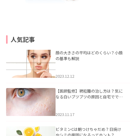
人気記事
顔の大きさの平均はどのくらい？小顔
の基準も解説
2023.12.12
【医師監修】稗粒腫の治し方は？気に
なる白いブツブツの原因と自宅ででき
るケアについて
2023.11.17
ビタミンCは朝つけちゃだめ？日焼け
やシミの原因になるってホント？