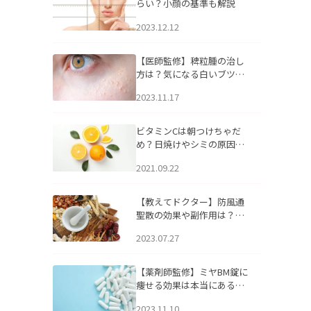
らい？小顔の基準も解説
2023.12.12
【医師監修】稗粒腫の治し
方は？気になる白いブツブ
ツの原因と自宅でできるケ
2023.11.17
アについて
ビタミンCは朝つけちゃだ
め？日焼けやシミの原因に
なるってホント？
2021.09.22
【教えてドクター】防風通
聖散の効果や副作用は？長
期服用は危険なの？
2023.07.27
【薬剤師監修】ミヤBM錠に
痩せる効果は本当にある
の？
2023.11.10