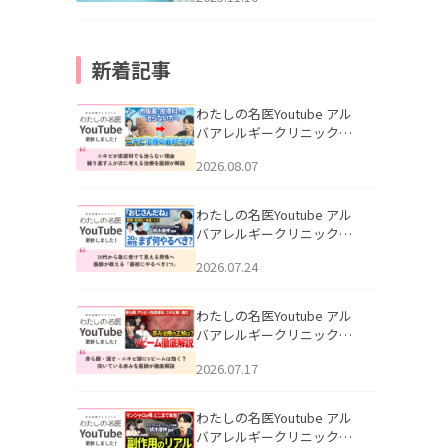
新着記事
わたしの名医Youtube アル
バアレルギークリニック札
幌「ニキビが皮膚科でも治
2026.08.07
らない理由｜繰り返す人が
次に考える治療を医師が解
説」を公開いたしました。
わたしの名医Youtube アル
バアレルギークリニック札
幌「30代から急に老けて見
2026.07.24
える男性へ｜医師が教える
「最初にやるべき3つ」」を
公開いたしました。
わたしの名医Youtube アル
バアレルギークリニック札
幌「赤ら顔・酒さ・ニキビ
2026.07.17
跡にVビームは効く？向いて
いる赤みを医師が徹底解
説」を公開いたしました。
わたしの名医Youtube アル
バアレルギークリニック札