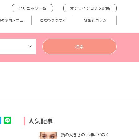
クリニック一覧
オンラインコスメ診断
題の院内メニュー
こだわりの成分
編集部コラム
人気記事
顔の大きさの平均はどのく