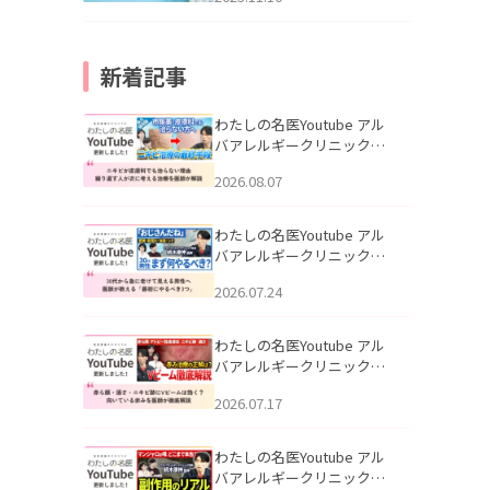
新着記事
わたしの名医Youtube アル
バアレルギークリニック札
幌「ニキビが皮膚科でも治
2026.08.07
らない理由｜繰り返す人が
次に考える治療を医師が解
説」を公開いたしました。
わたしの名医Youtube アル
バアレルギークリニック札
幌「30代から急に老けて見
2026.07.24
える男性へ｜医師が教える
「最初にやるべき3つ」」を
公開いたしました。
わたしの名医Youtube アル
バアレルギークリニック札
幌「赤ら顔・酒さ・ニキビ
2026.07.17
跡にVビームは効く？向いて
いる赤みを医師が徹底解
説」を公開いたしました。
わたしの名医Youtube アル
バアレルギークリニック札