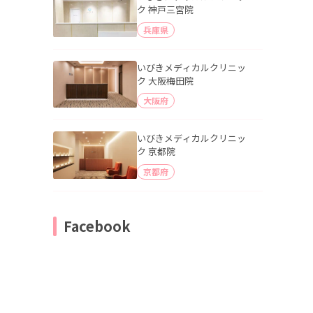
ク 神戸三宮院
兵庫県
いびきメディカルクリニッ
ク 大阪梅田院
大阪府
いびきメディカルクリニッ
ク 京都院
京都府
Facebook