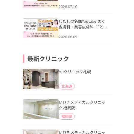
幌「マンジャロのリアル｜
2026.07.10
医師が明かす副作用・リバ
ウンド・正しい使い方」を
公開いたしました。
わたしの名医Youtube めぐ
皮膚科・美容皮膚科「”とお
りすがりの皮膚科医”がスレ
2026.06.05
ッズの肌悩みに本気で答え
てみた」を公開いたしまし
た。
最新クリニック
MJクリニック札幌
北海道
いびきメディカルクリニッ
ク 福岡院
福岡県
いびきメディカルクリニッ