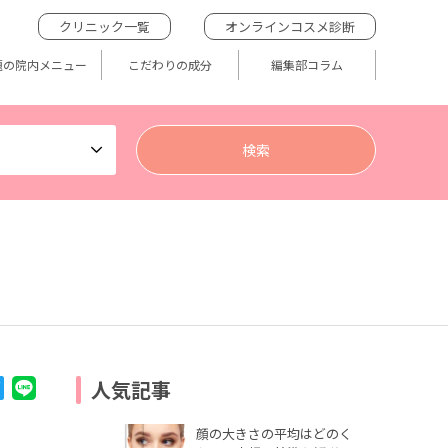
クリニック一覧
オンラインコスメ診断
題の院内メニュー
こだわりの成分
編集部コラム
人気記事
顔の大きさの平均はどのく