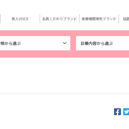
医人VOICE
名医こだわりブランド
医療機関専売ブランド
話
府県から選ぶ
診療内容から選ぶ