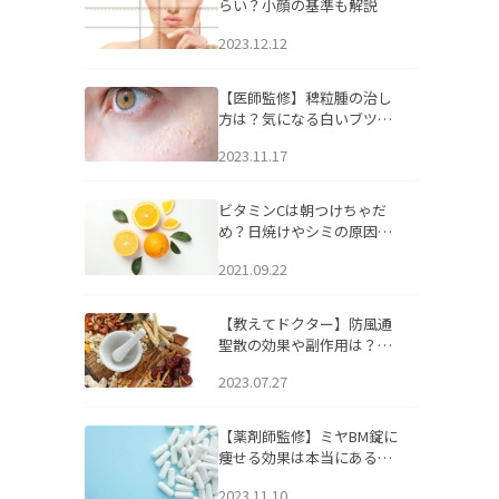
らい？小顔の基準も解説
2023.12.12
【医師監修】稗粒腫の治し
方は？気になる白いブツブ
ツの原因と自宅でできるケ
2023.11.17
アについて
ビタミンCは朝つけちゃだ
め？日焼けやシミの原因に
なるってホント？
2021.09.22
【教えてドクター】防風通
聖散の効果や副作用は？長
期服用は危険なの？
2023.07.27
【薬剤師監修】ミヤBM錠に
痩せる効果は本当にある
の？
2023.11.10