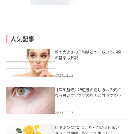
人気記事
顔の大きさの平均はどのくらい？小顔
の基準も解説
2023.12.12
【医師監修】稗粒腫の治し方は？気に
なる白いブツブツの原因と自宅ででき
るケアについて
2023.11.17
ビタミンCは朝つけちゃだめ？日焼け
やシミの原因になるってホント？