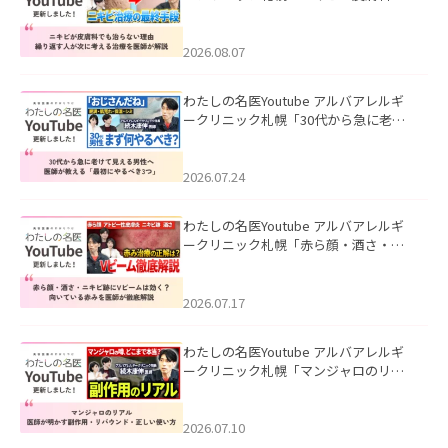
も治らない理由｜繰り返す人が次に考
える治療を医師が解説」を公開いたし
ました。
2026.08.07
わたしの名医Youtube アルバアレルギ
ークリニック札幌「30代から急に老け
て見える男性へ｜医師が教える「最初
にやるべき3つ」」を公開いたしまし
た。
2026.07.24
わたしの名医Youtube アルバアレルギ
ークリニック札幌「赤ら顔・酒さ・ニ
キビ跡にVビームは効く？向いている赤
みを医師が徹底解説」を公開いたしま
した。
2026.07.17
わたしの名医Youtube アルバアレルギ
ークリニック札幌「マンジャロのリア
ル｜医師が明かす副作用・リバウン
ド・正しい使い方」を公開いたしまし
た。
2026.07.10