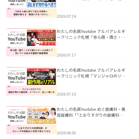
て見える男性へ｜医師が教える「最初
にやるべき3つ」」を公開いたしまし
た。
2026.07.24
わたしの名医Youtube アルバアレルギ
ークリニック札幌「赤ら顔・酒さ・ニ
キビ跡にVビームは効く？向いている赤
みを医師が徹底解説」を公開いたしま
した。
2026.07.17
わたしの名医Youtube アルバアレルギ
ークリニック札幌「マンジャロのリア
ル｜医師が明かす副作用・リバウン
ド・正しい使い方」を公開いたしまし
た。
2026.07.10
わたしの名医Youtube めぐ皮膚科・美
容皮膚科「”とおりすがりの皮膚科
医”がスレッズの肌悩みに本気で答えて
みた」を公開いたしました。
2026.06.05