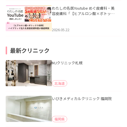
わたしの名医Youtube めぐ皮膚科・美
容皮膚科「【ヒアルロン酸×ボトック
ス併用】ハイブリッド注入を美容皮膚
科医が徹底解説」を公開いたしまし
た。
2026.05.22
最新クリニック
MJクリニック札幌
北海道
いびきメディカルクリニック 福岡院
福岡県