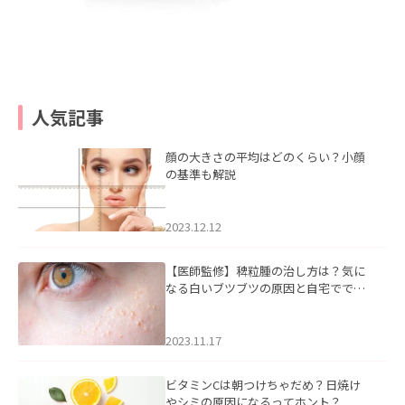
人気記事
顔の大きさの平均はどのくらい？小顔
の基準も解説
2023.12.12
【医師監修】稗粒腫の治し方は？気に
なる白いブツブツの原因と自宅ででき
るケアについて
2023.11.17
ビタミンCは朝つけちゃだめ？日焼け
やシミの原因になるってホント？